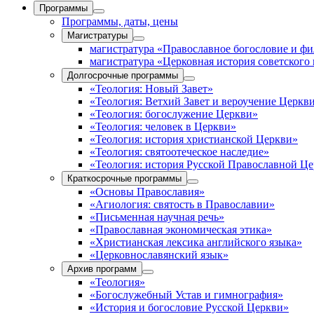
Программы
Программы, даты, цены
Магистратуры
магистратура «Православное богословие и ф
магистратура «Церковная история советского
Долгосрочные программы
«Теология: Новый Завет»
«Теология: Ветхий Завет и вероучение Церкв
«Теология: богослужение Церкви»
«Теология: человек в Церкви»
«Теология: история христианской Церкви»
«Теология: святоотеческое наследие»
«Теология: история Русской Православной Ц
Краткосрочные программы
«Основы Православия»
«Агиология: святость в Православии»
«Письменная научная речь»
«Православная экономическая этика»
«Христианская лексика английского языка»
«Церковнославянский язык»
Архив программ
«Теология»
«Богослужебный Устав и гимнография»
«История и богословие Русской Церкви»