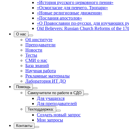
«История русского церковного пения»
«Осмогласие для певчего. Тропари»
«Новые религиозные движения»
«Послания апостолов»
«О Православии по-русски. для изучающих р
Old Believers: Russian Church Reforms of the 17t
О нас
Об институте
Преподаватели
Новости
Тесты
СМИ о нас
База знаний
Научная работа
Рекламные материалы
Лаборатория ИТ ДО
Помощь
Самоучители по работе в СДО
Для учащихся
Для преподавателей
Техподдержка:
Создать новый запрос
Мои запросы
Контакты