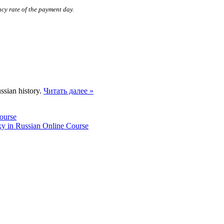
ncy rate of the payment day.
ssian history.
Читать далее »
course
xy in Russian Online Course