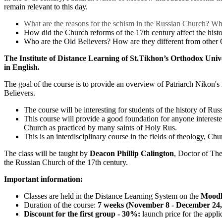
remain relevant to this day.
What are the reasons for the schism in the Russian Church? Who
How did the Church reforms of the 17th century affect the his
Who are the Old Believers? How are they different from other 
The Institute of Distance Learning of St.Tikhon’s Orthodox Univ
in English.
The goal of the course is to provide an overview of Patriarch Nikon's 
Believers.
The course will be interesting for students of the history of R
This course will provide a good foundation for anyone intereste
Church as practiced by many saints of Holy Rus.
This is an interdisciplinary course in the fields of theology, Ch
The class will be taught by
Deacon
Phillip Calington
, Doctor of The
the Russian Church of the 17th century.
Important information:
Classes are held in the Distance Learning System on the
Mood
Duration of the course:
7
weeks (November 8 - December 24,
Discount for the first group - 30%:
launch price for the appl