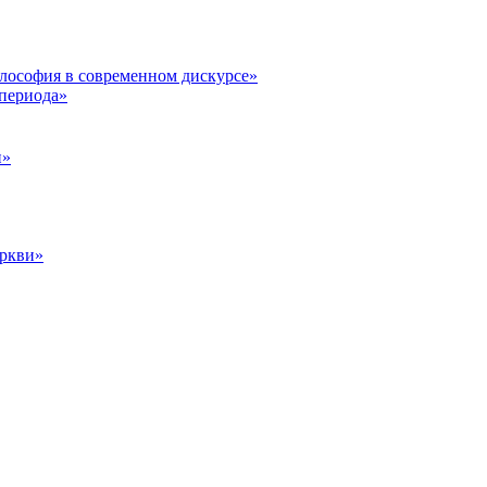
илософия в современном дискурсе»
 периода»
и»
еркви»