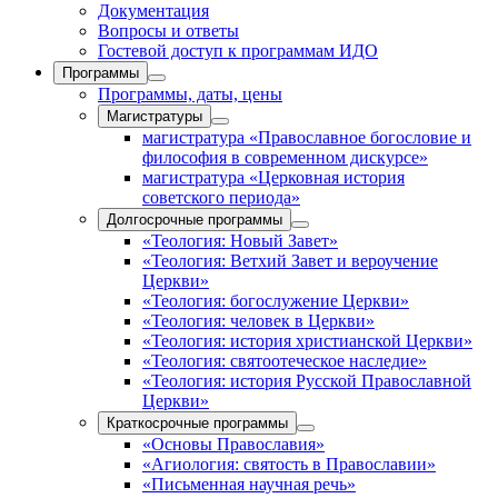
Документация
Вопросы и ответы
Гостевой доступ к программам ИДО
Программы
Программы, даты, цены
Магистратуры
магистратура «Православное богословие и
философия в современном дискурсе»
магистратура «Церковная история
советского периода»
Долгосрочные программы
«Теология: Новый Завет»
«Теология: Ветхий Завет и вероучение
Церкви»
«Теология: богослужение Церкви»
«Теология: человек в Церкви»
«Теология: история христианской Церкви»
«Теология: святоотеческое наследие»
«Теология: история Русской Православной
Церкви»
Краткосрочные программы
«Основы Православия»
«Агиология: святость в Православии»
«Письменная научная речь»