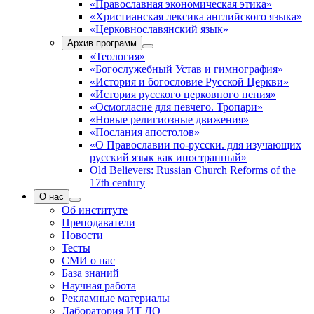
«Православная экономическая этика»
«Христианская лексика английского языка»
«Церковнославянский язык»
Архив программ
«Теология»
«Богослужебный Устав и гимнография»
«История и богословие Русской Церкви»
«История русского церковного пения»
«Осмогласие для певчего. Тропари»
«Новые религиозные движения»
«Послания апостолов»
«О Православии по-русски. для изучающих
русский язык как иностранный»
Old Believers: Russian Church Reforms of the
17th century
О нас
Об институте
Преподаватели
Новости
Тесты
СМИ о нас
База знаний
Научная работа
Рекламные материалы
Лаборатория ИТ ДО