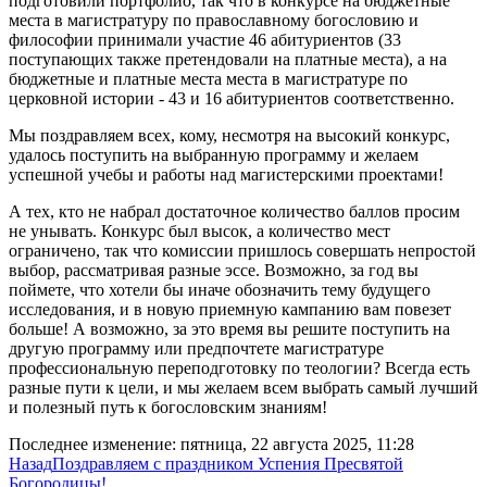
подготовили портфолио, так что в конкурсе на бюджетные
места в магистратуру по православному богословию и
философии принимали участие 46 абитуриентов (33
поступающих также претендовали на платные места), а на
бюджетные и платные места места в магистратуре по
церковной истории - 43 и 16 абитуриентов соответственно.
Мы поздравляем всех, кому, несмотря на высокий конкурс,
удалось поступить на выбранную программу и желаем
успешной учебы и работы над магистерскими проектами!
А тех, кто не набрал достаточное количество баллов просим
не унывать. Конкурс был высок, а количество мест
ограничено, так что комиссии пришлось совершать непростой
выбор, рассматривая разные эссе. Возможно, за год вы
поймете, что хотели бы иначе обозначить тему будущего
исследования, и в новую приемную кампанию вам повезет
больше! А возможно, за это время вы решите поступить на
другую программу или предпочтете магистратуре
профессиональную переподготовку по теологии? Всегда есть
разные пути к цели, и мы желаем всем выбрать самый лучший
и полезный путь к богословским знаниям!
Последнее изменение: пятница, 22 августа 2025, 11:28
Назад
Поздравляем с праздником Успения Пресвятой
Богородицы!