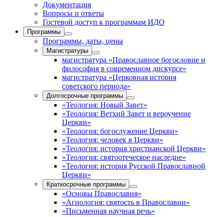
Документация
Вопросы и ответы
Гостевой доступ к программам ИДО
Программы
Программы, даты, цены
Магистратуры
магистратура «Православное богословие и
философия в современном дискурсе»
магистратура «Церковная история
советского периода»
Долгосрочные программы
«Теология: Новый Завет»
«Теология: Ветхий Завет и вероучение
Церкви»
«Теология: богослужение Церкви»
«Теология: человек в Церкви»
«Теология: история христианской Церкви»
«Теология: святоотеческое наследие»
«Теология: история Русской Православной
Церкви»
Краткосрочные программы
«Основы Православия»
«Агиология: святость в Православии»
«Письменная научная речь»