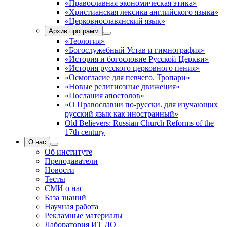
«Православная экономическая этика»
«Христианская лексика английского языка»
«Церковнославянский язык»
Архив программ
«Теология»
«Богослужебный Устав и гимнография»
«История и богословие Русской Церкви»
«История русского церковного пения»
«Осмогласие для певчего. Тропари»
«Новые религиозные движения»
«Послания апостолов»
«О Православии по-русски. для изучающих
русский язык как иностранный»
Old Believers: Russian Church Reforms of the
17th century
О нас
Об институте
Преподаватели
Новости
Тесты
СМИ о нас
База знаний
Научная работа
Рекламные материалы
Лаборатория ИТ ДО