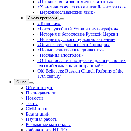
«Православная экономическая этика»
«Христианская лексика английского языка»
«Церковнославянский язык»
Архив программ
«Теология»
«Богослужебный Устав и гимнография»
«История и богословие Русской Церкви»
«История русского церковного пения»
«Осмогласие для певчего. Тропари»
«Новые религиозные движения»
«Послания апостолов»
«О Православии по-русски. для изучающих
русский язык как иностранный»
Old Believers: Russian Church Reforms of the
17th century
О нас
Об институте
Преподаватели
Новости
Тесты
СМИ о нас
База знаний
Научная работа
Рекламные материалы
Лаборатория ИТ ДО