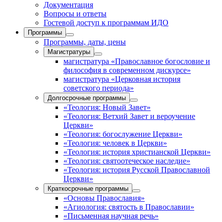
Документация
Вопросы и ответы
Гостевой доступ к программам ИДО
Программы
Программы, даты, цены
Магистратуры
магистратура «Православное богословие и
философия в современном дискурсе»
магистратура «Церковная история
советского периода»
Долгосрочные программы
«Теология: Новый Завет»
«Теология: Ветхий Завет и вероучение
Церкви»
«Теология: богослужение Церкви»
«Теология: человек в Церкви»
«Теология: история христианской Церкви»
«Теология: святоотеческое наследие»
«Теология: история Русской Православной
Церкви»
Краткосрочные программы
«Основы Православия»
«Агиология: святость в Православии»
«Письменная научная речь»