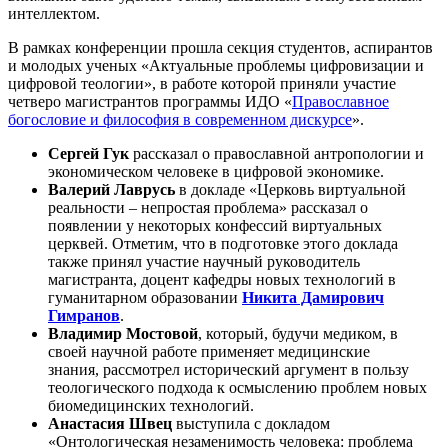
интеллектом.
В рамках конференции прошла секция студентов, аспирантов
и молодых ученых «Актуальные проблемы цифровизации и
цифровой теологии», в работе которой приняли участие
четверо магистрантов программы ИДО «
Православное
богословие и философия в современном дискурсе
».
Сергей Гук
рассказал о православной антропологии и
экономическом человеке в цифровой экономике.
Валерий Лаврусь
в докладе «Церковь виртуальной
реальности – непростая проблема» рассказал о
появлении у некоторых конфессий виртуальных
церквей. Отметим, что в подготовке этого доклада
также принял участие научный руководитель
магистранта, доцент кафедры новых технологий в
гуманитарном образовании
Никита Дамирович
Гимранов
.
Владимир Мостовой
, который, будучи медиком, в
своей научной работе применяет медицинские
знания, рассмотрел исторический аргумент в пользу
теологического подхода к осмыслению проблем новых
биомедицинских технологий.
Анастасия Швец
выступила с докладом
«Онтологическая незаменимость человека: проблема