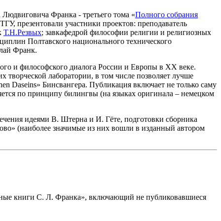
 Людвиговича Франка - третьего тома «
Полного собрания
ТГУ, презентовали участники проектов: преподаватель
к
Т.Н.Резвых
; завкафедрой философии религии и религиозных
сциплин Полтавского национального технического
олай Франк.
ного и философского диалога России и Европы в XX веке.
х творческой лаборатории, в том числе позволяет лучше
en Daseins» Бинсвангера. Публикация включает не только саму
яется по принципу билингвы (на языках оригинала – немецком
ечения идеями В. Штерна и И. Гёте, подготовки сборника
лово» (наиболее значимые из них вошли в изданный автором
тные книги С. Л. Франка», включающий не публиковавшиеся