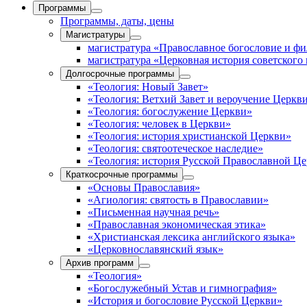
Программы
Программы, даты, цены
Магистратуры
магистратура «Православное богословие и ф
магистратура «Церковная история советского
Долгосрочные программы
«Теология: Новый Завет»
«Теология: Ветхий Завет и вероучение Церкв
«Теология: богослужение Церкви»
«Теология: человек в Церкви»
«Теология: история христианской Церкви»
«Теология: святоотеческое наследие»
«Теология: история Русской Православной Ц
Краткосрочные программы
«Основы Православия»
«Агиология: святость в Православии»
«Письменная научная речь»
«Православная экономическая этика»
«Христианская лексика английского языка»
«Церковнославянский язык»
Архив программ
«Теология»
«Богослужебный Устав и гимнография»
«История и богословие Русской Церкви»