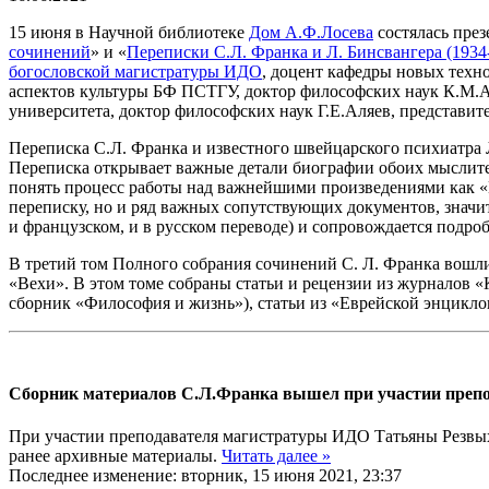
15 июня в Научной библиотеке
Дом А.Ф.Лосева
состялась през
сочинений
» и «
Переписки С.Л. Франка и Л. Бинсвангера (1934
богословской магистратуры ИДО
, доцент кафедры новых техн
аспектов культуры БФ ПСТГУ, доктор философских наук К.М.
университета, доктор философских наук Г.Е.Аляев, представи
Переписка С.Л. Франка и известного швейцарского психиатра 
Переписка открывает важные детали биографии обоих мыслителе
понять процесс работы над важнейшими произведениями как «Н
переписку, но и ряд важных сопутствующих документов, значи
и французском, и в русском переводе) и сопровождается подр
В третий том Полного собрания сочинений С. Л. Франка вошли 
«Вехи». В этом томе собраны статьи и рецензии из журналов «
сборник «Философия и жизнь»), статьи из «Еврейской энциклоп
Сборник материалов С.Л.Франка вышел при участии преп
При участии преподавателя магистратуры ИДО Татьяны Резвых
ранее архивные материалы.
Читать далее »
Последнее изменение: вторник, 15 июня 2021, 23:37