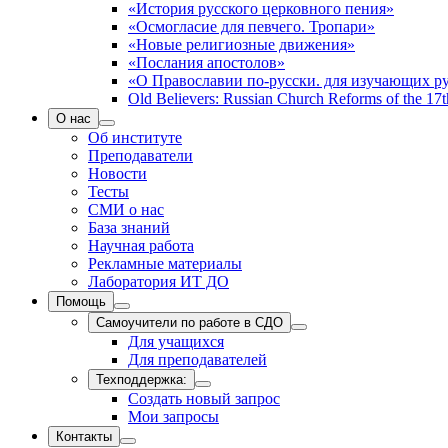
«История русского церковного пения»
«Осмогласие для певчего. Тропари»
«Новые религиозные движения»
«Послания апостолов»
«О Православии по-русски. для изучающих р
Old Believers: Russian Church Reforms of the 17t
О нас
Об институте
Преподаватели
Новости
Тесты
СМИ о нас
База знаний
Научная работа
Рекламные материалы
Лаборатория ИТ ДО
Помощь
Самоучители по работе в СДО
Для учащихся
Для преподавателей
Техподдержка:
Создать новый запрос
Мои запросы
Контакты