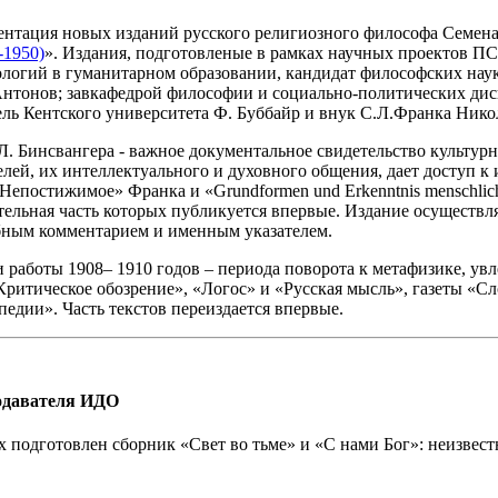
ентация новых изданий русского религиозного философа Семена
-1950)
». Издания, подготовленые в рамках научных проектов ПС
ологий в гуманитарном образовании, кандидат философских нау
Антонов; завкафедрой философии и социально-политических ди
тель Кентского университета Ф. Буббайр и внук С.Л.Франка Ник
Л. Бинсвангера - важное документальное свидетельство культур
й, их интеллектуального и духовного общения, дает доступ к и
епостижимое» Франка и «Grundformen und Erkenntnis menschlich
тельная часть которых публикуется впервые. Издание осуществл
обным комментарием и именным указателем.
работы 1908– 1910 годов – периода поворота к метафизике, увл
Критическое обозрение», «Логос» и «Русская мысль», газеты «С
едии». Часть текстов переиздается впервые.
одавателя ИДО
 подготовлен сборник «Свет во тьме» и «С нами Бог»: неизвес