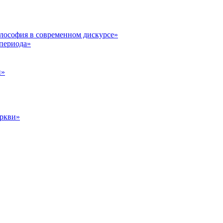
илософия в современном дискурсе»
 периода»
и»
еркви»