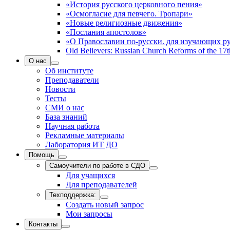
«История русского церковного пения»
«Осмогласие для певчего. Тропари»
«Новые религиозные движения»
«Послания апостолов»
«О Православии по-русски. для изучающих р
Old Believers: Russian Church Reforms of the 17t
О нас
Об институте
Преподаватели
Новости
Тесты
СМИ о нас
База знаний
Научная работа
Рекламные материалы
Лаборатория ИТ ДО
Помощь
Самоучители по работе в СДО
Для учащихся
Для преподавателей
Техподдержка:
Создать новый запрос
Мои запросы
Контакты