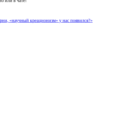
о или в чате!
орни, «научный креационизм» у нас появился?»