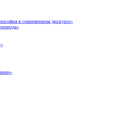
илософия в современном дискурсе»
 периода»
и»
еркви»