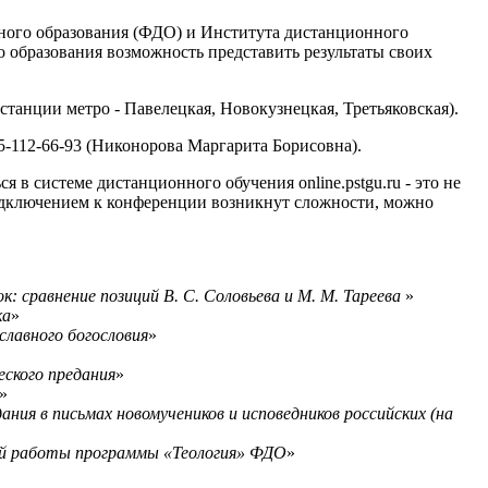
ьного образования (ФДО) и Института дистанционного
 образования возможность представить результаты своих
 станции метро - Павелецкая, Новокузнецкая, Третьяковская).
85-112-66-93 (Никонорова Маргарита Борисовна).
 в системе дистанционного обучения online.pstgu.ru - это не
 подключением к конференции возникнут сложности, можно
к: сравнение позиций В. С. Соловьева и М. М. Тареева
»
ка
»
ославного богословия
»
еского предания
»
»
ания в письмах новомучеников и исповедников российских (на
й работы программы «Теология» ФДО
»