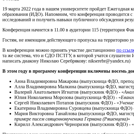
19 марта 2022 года в нашем университете пройдет Ежегодная
образования (ИДО). Напомним, что конференция проводится с
исследований и получить навыки публичного обсуждения резул
Конференция начнется в 11.00 в аудитории 115 (территория Фак
Гостям, не имеющим действующего пропуска на территорию унив
В конференции можно принять участие дистанционно
по ссыл
та же система, что и СДО ПСТГУ, в которой учатся слушатели
написать диакону Николаю Серебрякову: nikserebr@yandex.ru)
В этом году в программу конференции включены восемь до
Анна Владимировна Макарова (выпускница ФДО, препода
Алла Владимировна Малкина (выпускница ФДО, магистра
Валерий Анатольевич Игнатов (выпускник ФДО) - «
Анал
Юлия Николаевна Морозова (выпускница ФДО) - «
Еванг
Сергей Николаевич Потапов (выпускник ФДО) - «
Учение
Екатерина Владимировна Суровцева (выпускница ФДО) -
Мария Викторовна Танайлова (выпускница ФДО, магистр
примере писем священномученика Германа (Ряшенцева)
»
Кирилл Александрович Черноризов (выпускник ФДО) - «