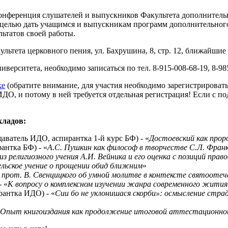
 конференция слушателей и выпускников Факультета дополнител
 целью дать учащимся и выпускникам программ дополнительного
ьтатов своей работы.
ультета церковного пения, ул. Бахрушина, 8, стр. 12, ближайшие
ерситета, необходимо записаться по тел. 8-915-008-68-19, 8-9
ке
(обратите внимание, для участия необходимо зарегистрироваться
 ИДО, и потому в ней требуется отдельная регистрация! Если с
кладов:
ватель ИДО, аспирантка 1-й курс БФ) - «
Достоевский как проро
нтка БФ) - «
А.С. Пушкин как философ в творчестве С.Л. Фран
из религиозного учения А.И. Вейника и его оценка с позиций прав
ельское учение о прощении обид ближним
»
 прот. В. Свенцицкого об умной молитве в контексте святоотеч
 «
К вопросу о комплексном изучении жанра современного жития
антка ИДО) - «
Сии бо не уклонишася скорби»: осмысление страд
Опыт книгоиздания как продолжение итоговой аттестационно