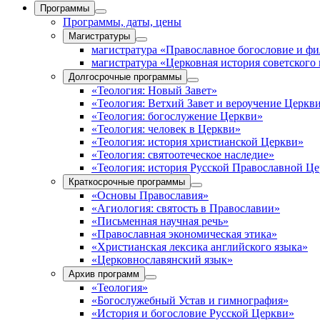
Программы
Программы, даты, цены
Магистратуры
магистратура «Православное богословие и ф
магистратура «Церковная история советского
Долгосрочные программы
«Теология: Новый Завет»
«Теология: Ветхий Завет и вероучение Церкв
«Теология: богослужение Церкви»
«Теология: человек в Церкви»
«Теология: история христианской Церкви»
«Теология: святоотеческое наследие»
«Теология: история Русской Православной Ц
Краткосрочные программы
«Основы Православия»
«Агиология: святость в Православии»
«Письменная научная речь»
«Православная экономическая этика»
«Христианская лексика английского языка»
«Церковнославянский язык»
Архив программ
«Теология»
«Богослужебный Устав и гимнография»
«История и богословие Русской Церкви»