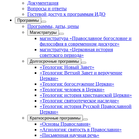
Документация
Вопросы и ответы
Гостевой доступ к программам ИДО
Программы
Программы, даты, цены
Магистратуры
магистратура «Православное богословие и
философия в современном дискурсе»
магистратура «Церковная история
советского периода»
Долгосрочные программы
«Теология: Новый Завет»
«Теология: Ветхий Завет и вероучение
Церкви»
«Теология: богослужение Церкви»
«Теология: человек в Церкви»
«Теология: история христианской Церкви»
«Теология: святоотеческое наследие»
«Теология: история Русской Православной
Церкви»
Краткосрочные программы
«Основы Православия»
«Агиология: святость в Православии»
«Письменная научная речь»