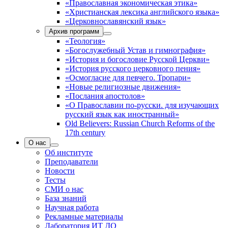
«Православная экономическая этика»
«Христианская лексика английского языка»
«Церковнославянский язык»
Архив программ
«Теология»
«Богослужебный Устав и гимнография»
«История и богословие Русской Церкви»
«История русского церковного пения»
«Осмогласие для певчего. Тропари»
«Новые религиозные движения»
«Послания апостолов»
«О Православии по-русски. для изучающих
русский язык как иностранный»
Old Believers: Russian Church Reforms of the
17th century
О нас
Об институте
Преподаватели
Новости
Тесты
СМИ о нас
База знаний
Научная работа
Рекламные материалы
Лаборатория ИТ ДО