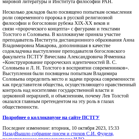
мировой литературы и Института философии РАН.
Несколько докладов было посвящено попыткам осмысления
роли современного пророка в русской религиозной
философии и богословии рубежа XIX-XX веков и
связи «пророческого концепта» с фигурами и текстами
Толстого и Соловьева.
В коллоквиуме приняла участие
преподаватель Института дистанционного образования Анна
Владимировна Макарова, дополнившая в качестве
содокладчика выступление преподавателя богословского
факультета ПСТГУ Вячеслава Александровича Ячменика
«Конструирование пророческих идентичностей В. С.
Соловьева и Л. Н. Толстого в восприятии современников».
Выступления были посвящены попыткам Владимира
Соловьева определить место и задачи пророка современности
как представителя общества, осуществляющего нравственный
контроль над носителями государственной власти и
церковной иерархией, и объяснениям, почему Лев Толстой
оказался главным претендентом на эту роль в глазах
общественности.
Подробнее о коллоквиуме на сайте ПСТГУ
Последнее изменение: вторник, 10 октября 2023, 15:33
Назад
Вышло собрание писем и стихов С.И. Фуделя,