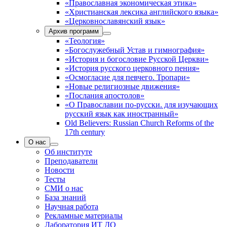
«Православная экономическая этика»
«Христианская лексика английского языка»
«Церковнославянский язык»
Архив программ
«Теология»
«Богослужебный Устав и гимнография»
«История и богословие Русской Церкви»
«История русского церковного пения»
«Осмогласие для певчего. Тропари»
«Новые религиозные движения»
«Послания апостолов»
«О Православии по-русски. для изучающих
русский язык как иностранный»
Old Believers: Russian Church Reforms of the
17th century
О нас
Об институте
Преподаватели
Новости
Тесты
СМИ о нас
База знаний
Научная работа
Рекламные материалы
Лаборатория ИТ ДО