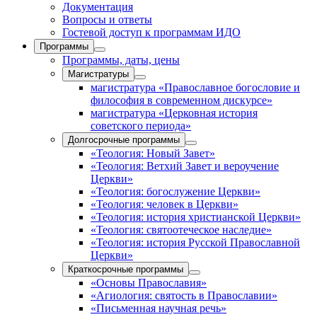
Документация
Вопросы и ответы
Гостевой доступ к программам ИДО
Программы
Программы, даты, цены
Магистратуры
магистратура «Православное богословие и
философия в современном дискурсе»
магистратура «Церковная история
советского периода»
Долгосрочные программы
«Теология: Новый Завет»
«Теология: Ветхий Завет и вероучение
Церкви»
«Теология: богослужение Церкви»
«Теология: человек в Церкви»
«Теология: история христианской Церкви»
«Теология: святоотеческое наследие»
«Теология: история Русской Православной
Церкви»
Краткосрочные программы
«Основы Православия»
«Агиология: святость в Православии»
«Письменная научная речь»