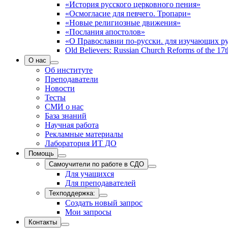
«История русского церковного пения»
«Осмогласие для певчего. Тропари»
«Новые религиозные движения»
«Послания апостолов»
«О Православии по-русски. для изучающих р
Old Believers: Russian Church Reforms of the 17t
О нас
Об институте
Преподаватели
Новости
Тесты
СМИ о нас
База знаний
Научная работа
Рекламные материалы
Лаборатория ИТ ДО
Помощь
Самоучители по работе в СДО
Для учащихся
Для преподавателей
Техподдержка:
Создать новый запрос
Мои запросы
Контакты