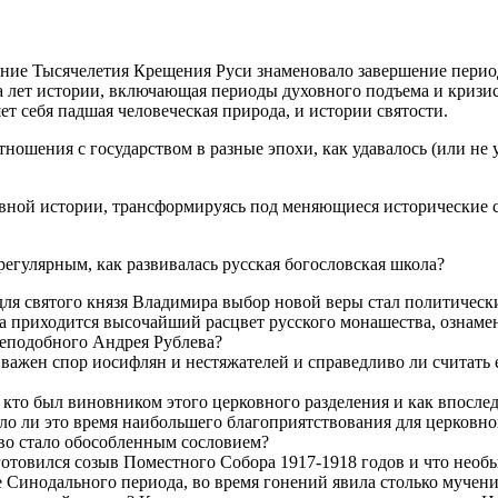
ование Тысячелетия Крещения Руси знаменовало завершение пери
а лет истории, включающая периоды духовного подъема и кризис
ет себя падшая человеческая природа, и истории святости.
отношения с государством в разные эпохи, как удавалось (или н
вной истории, трансформируясь под меняющиеся исторические с
регулярным, как развивалась русская богословская школа?
для святого князя Владимира выбор новой веры стал политическ
га приходится высочайший расцвет русского монашества, ознам
еподобного Андрея Рублева?
к важен спор иосифлян и нестяжателей и справедливо ли считат
кто был виновником этого церковного разделения и как впослед
о ли это время наибольшего благоприятствования для церковной
тво стало обособленным сословием?
готовился созыв Поместного Собора 1917-1918 годов и что необы
 Синодального периода, во время гонений явила столько мучен