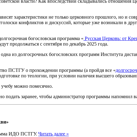
оветской власти? Как впоследствии складывались отношения Це
висят характеристики не только церковного прошлого, но и со
тголоски конфликтов и дискуссий, которые уже возникали в друг
долгосрочная богословская программа «
Русская Церковь: от Кре
дут продолжаться с сентября по декабрь 2025 года.
– одна из долгосрочных богословских программ Института диста
тво ПСТГУ о прохождении программы (а пройдя все «
долгосро
дготовке по теологии, при условии наличия высшего образован
ь учебу можно помесячно.
ожно подать заранее, чтобы администратор программы напомнил в
кви»
рамма ИДО ПСТГУ.
Читать далее »