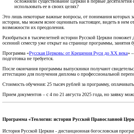
осложняли существование Церкви в первые десятилетия с
использовать ее в своих целях?
Это лишь некоторые важные вопросы, от понимания которых за
истории, мы можем яснее оценивать настоящее, видеть в нем о
возможности их преодоления.
Разобраться в тысячелетней истории Русской Церкви поможет 
осенний семестр уже открыт на странице программы, занятия бу
Программа «
Русская Церковь: от Крещения Руси до XX века
» 
подготовка не требуется.
После окончания программы выпускники получают свидетельс
аттестацию для получения диплома о профессиональной перепо
Стоимость обучения: 25 тысяч рублей за программу, оплачиват
Прием документов – с 4 по 21 августа 2025 года, но заявку м
Программа «Теология: история Русской Православной Цер
История Русской Церкви - дистанционная богословская прог