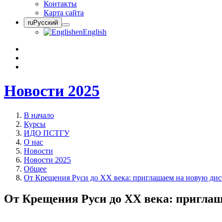
Контакты
Карта сайта
ru
Русский
en
English
Новости 2025
В начало
Курсы
ИДО ПСТГУ
О нас
Новости
Новости 2025
Общее
От Крещения Руси до XX века: приглашаем на новую д
От Крещения Руси до XX века: пригла