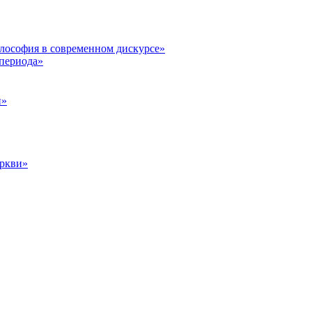
илософия в современном дискурсе»
 периода»
и»
еркви»