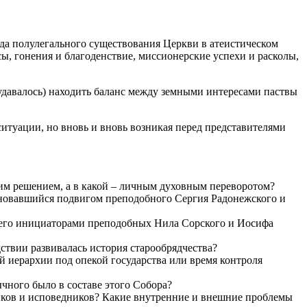
ода полулегального существования Церкви в атеистическом
ы, гонения и благоденствие, миссионерские успехи и расколы,
е удавалось) находить баланс между земными интересами паствы
итуации, но вновь и вновь возникая перед представителями
им решением, а в какой – личным духовным переворотом?
еновавшийся подвигом преподобного Сергия Радонежского и
ь его инициаторами преподобных Нила Сорского и Иосифа
ствии развивалась история старообрядчества?
 иерархии под опекой государства или время контроля
чного было в составе этого Собора?
иков и исповедников? Какие внутренние и внешние проблемы