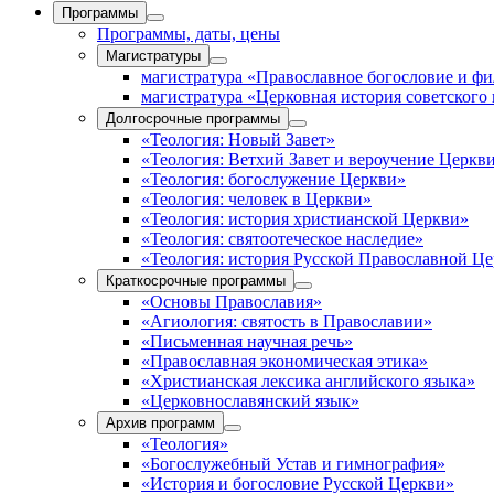
Программы
Программы, даты, цены
Магистратуры
магистратура «Православное богословие и ф
магистратура «Церковная история советского
Долгосрочные программы
«Теология: Новый Завет»
«Теология: Ветхий Завет и вероучение Церкв
«Теология: богослужение Церкви»
«Теология: человек в Церкви»
«Теология: история христианской Церкви»
«Теология: святоотеческое наследие»
«Теология: история Русской Православной Ц
Краткосрочные программы
«Основы Православия»
«Агиология: святость в Православии»
«Письменная научная речь»
«Православная экономическая этика»
«Христианская лексика английского языка»
«Церковнославянский язык»
Архив программ
«Теология»
«Богослужебный Устав и гимнография»
«История и богословие Русской Церкви»