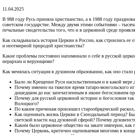
11.04.2025
В 988 году Русь приняла христианство, а в 1988 году праздн
советском государстве. Между двумя этими событиями – тысяч
печальные свидетельства того, что и в церковной среде проявля
Как складывалась история Церкви в России, как строились ее 
и неотмирной природой христианства?
Какие проблемы постоянно напоминали о себе в русской церко
иерархии и верующими?
Как менялась ситуация в духовном образовании, как оно стало 
Было ли Крещение Руси насильственным и в какой мере 
Почему именно на тяжелое время татаро-монгольского и
дошедшим до нас запечатленным в иконе богословием пр
Почему для русской церковной истории и богословия та
Волоцкого?
По каким причинам произошел старообрядческий раскол, 
Как оценивать жизнь Церкви в Синодальный период? Был
светской власти над духовной сферой? Почему духовенс
Каким было церковное общество на закате империи, как 
Почему Церковь, критично оцениваемая многими в конце