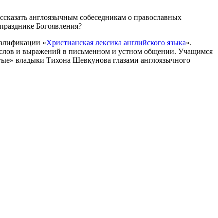
ассказать англоязычным собеседникам о православных
 празднике Богоявления?
валификации «
Христианская лексика английского языка
».
х слов и выражений в письменном и устном общении. Учащимся
ятые» владыки Тихона Шевкунова глазами англоязычного