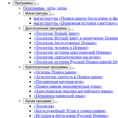
Программы
Программы, даты, цены
Магистратуры
магистратура «Православное богословие и ф
магистратура «Церковная история советского
Долгосрочные программы
«Теология: Новый Завет»
«Теология: Ветхий Завет и вероучение Церкв
«Теология: богослужение Церкви»
«Теология: человек в Церкви»
«Теология: история христианской Церкви»
«Теология: святоотеческое наследие»
«Теология: история Русской Православной Ц
Краткосрочные программы
«Основы Православия»
«Агиология: святость в Православии»
«Письменная научная речь»
«Православная экономическая этика»
«Христианская лексика английского языка»
«Церковнославянский язык»
Архив программ
«Теология»
«Богослужебный Устав и гимнография»
«История и богословие Русской Церкви»