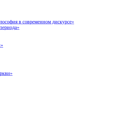
илософия в современном дискурсе»
 периода»
и»
еркви»