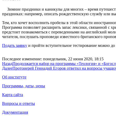
Зимние праздники и каникулы для многих – время путешест
праздниках: например, описать рождественскую службу или выбр
Тем, кто хочет восполнить пробелы в этой области иностранн
Программа позволяет расширить запас лексики, связанной с х
предстоит познакомиться с переведенными на английский мол
читателя, послушать проповеди известного британского пропов
Подать заявку
и пройти вступительное тестирование можно до 3 
Последнее изменение: понедельник, 22 июня 2020, 18:15
Назад
Продолжается набор на программы «Теология» и «Богос
Далее
Протоиерей Геннадий Егоров ответил на вопросы учащи
Об институте
Программы, даты, цены
Карта сайта
Вопросы и ответы
Документация