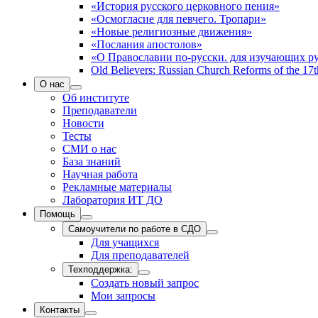
«История русского церковного пения»
«Осмогласие для певчего. Тропари»
«Новые религиозные движения»
«Послания апостолов»
«О Православии по-русски. для изучающих р
Old Believers: Russian Church Reforms of the 17t
О нас
Об институте
Преподаватели
Новости
Тесты
СМИ о нас
База знаний
Научная работа
Рекламные материалы
Лаборатория ИТ ДО
Помощь
Самоучители по работе в СДО
Для учащихся
Для преподавателей
Техподдержка:
Создать новый запрос
Мои запросы
Контакты