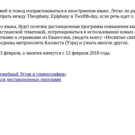
вий и повод попрактиковаться в иностранном языке. Легко ли р
ать между Theophany, Epiphany и Twelfth-day, если речь идет о
ого языка, будет полезна дистанционная программа повышения к
ристианской тематикой, потренироваться в использовании новы
итвами и отрывками из Евангелия, увидеть книгу «Несвятые св
едника митрополита Каллиста (Уэра) и узнать многое другое.
февраля, а занятия начнутся с 12 февраля 2018 года.
лужебный Устав и гимнография»
хся дистанционных программ