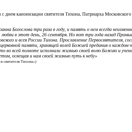
и с днем канонизации святителя Тихона, Патриарха Московского
нна Богослова три раза в году, и память о нем всегда неиз­мен
 и любви в этот день, 26 сентября. Но вот три года назад Про­
вского и всея России Тихона. Про­славление Первосвятителя, со
церковной памя­ти, хранящей волей Божией предания о каждом 
кто во всей полноте исполнили жизнью своей волю Божию и учен
етом, освещая и нам своей жизнью путь к небу»
 и святителя Тихона
»)