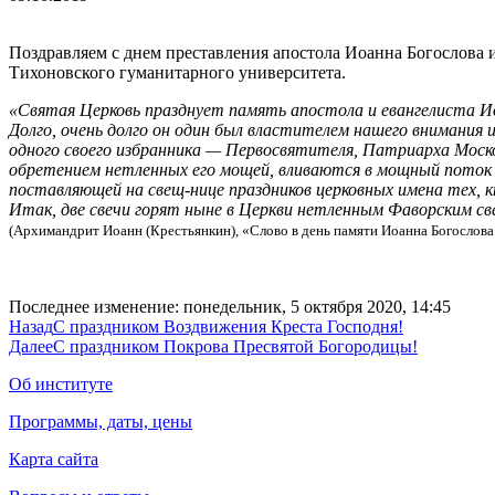
Поздравляем с днем преставления апостола Иоанна Богослова 
Тихоновского гуманитарного университета.
«Святая Церковь празднует память апо­стола и евангелиста Иоа
Долго, очень долго он один был власти­телем нашего внимания
одного своего из­бранника — Первосвятителя, Патриарха Моско
обретением нетленных его мощей, вли­ваются в мощный поток 
поставляющей на свещ-нице праздников церковных имена тех, 
Итак, две свечи горят ныне в Церкви нетленным Фаворским св
(Архимандрит Иоанн (Крестьянкин), «Слово в день памяти Иоанна Богослова
Последнее изменение: понедельник, 5 октября 2020, 14:45
Назад
С праздником Воздвижения Креста Господня!
Далее
С праздником Покрова Пресвятой Богородицы!
Об институте
Программы, даты, цены
Карта сайта