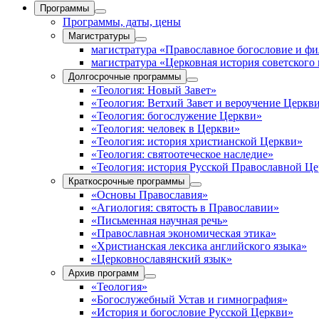
Программы
Программы, даты, цены
Магистратуры
магистратура «Православное богословие и ф
магистратура «Церковная история советского
Долгосрочные программы
«Теология: Новый Завет»
«Теология: Ветхий Завет и вероучение Церкв
«Теология: богослужение Церкви»
«Теология: человек в Церкви»
«Теология: история христианской Церкви»
«Теология: святоотеческое наследие»
«Теология: история Русской Православной Ц
Краткосрочные программы
«Основы Православия»
«Агиология: святость в Православии»
«Письменная научная речь»
«Православная экономическая этика»
«Христианская лексика английского языка»
«Церковнославянский язык»
Архив программ
«Теология»
«Богослужебный Устав и гимнография»
«История и богословие Русской Церкви»