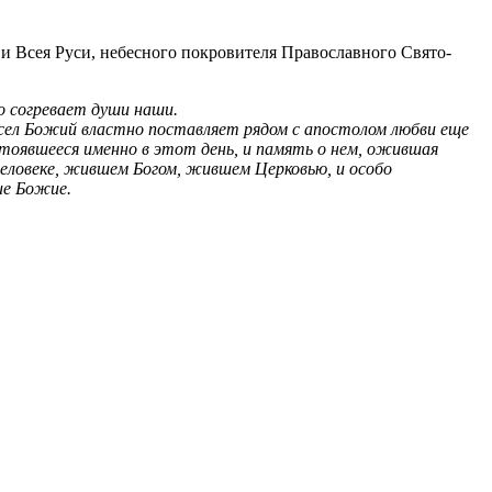
 и Всея Руси, небесного покровителя Православного Свято-
но согревает души наши.
мысел Божий властно поставляет рядом с апостолом любви еще
стоявшееся именно в этот день, и память о нем, ожив­шая
человеке, жившем Богом, жившем Церковью, и особо
ие Божие.