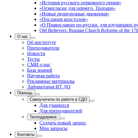
«История русского церковного пения»
«Осмогласие для певчего. Тропари»
«Новые религиозные движения»
«Послания апостолов»
«О Православии по-русски. для изучающих р
Old Believers: Russian Church Reforms of the 17t
О нас
Об институте
Преподаватели
Новости
Тесты
СМИ о нас
База знаний
Научная работа
Рекламные материалы
Лаборатория ИТ ДО
Помощь
Самоучители по работе в СДО
Для учащихся
Для преподавателей
Техподдержка:
Создать новый запрос
Мои запросы
Контакты