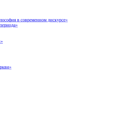
илософия в современном дискурсе»
 периода»
и»
еркви»