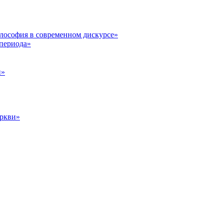
илософия в современном дискурсе»
 периода»
и»
еркви»