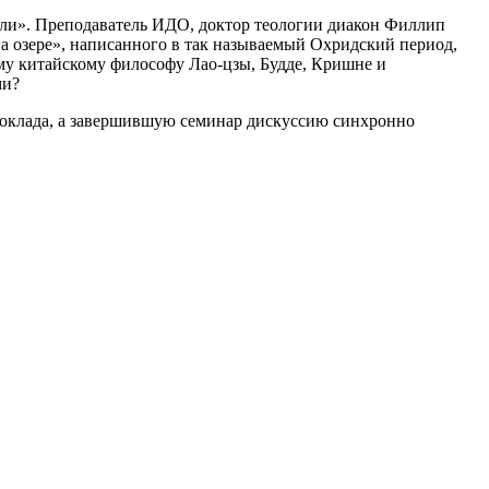
ели». Преподаватель ИДО, доктор теологии диакон Филлип
а озере», написанного в так называемый Охридский период,
ему китайскому философу Лао-цзы, Будде, Кришне и
ми?
доклада, а завершившую семинар дискуссию синхронно