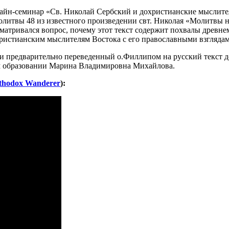
лайн-семинар «Св. Николай Сербский и дохристианские мыслит
олитвы 48 из известного произведении свт. Николая «Молитвы н
сматривался вопрос, почему этот текст содержит похвалы древн
охристианским мыслителям Востока с его православными взгляда
и предварительно переведенный о.Филлипом на русский текст 
м образовании Марина Владимировна Михайлова.
thodox Wanderer
):