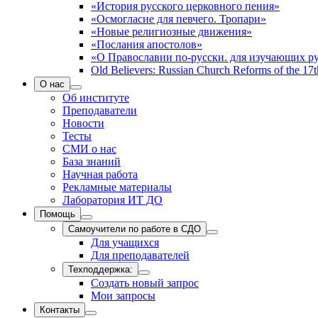
«История русского церковного пения»
«Осмогласие для певчего. Тропари»
«Новые религиозные движения»
«Послания апостолов»
«О Православии по-русски. для изучающих р
Old Believers: Russian Church Reforms of the 17t
О нас
Об институте
Преподаватели
Новости
Тесты
СМИ о нас
База знаний
Научная работа
Рекламные материалы
Лаборатория ИТ ДО
Помощь
Самоучители по работе в СДО
Для учащихся
Для преподавателей
Техподдержка:
Создать новый запрос
Мои запросы
Контакты