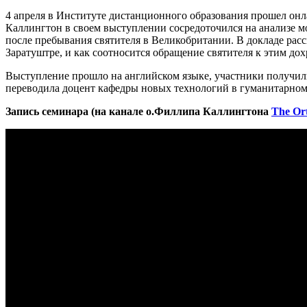
4 апреля в Институте дистанционного образования прошел он
Каллингтон в своем выступлении сосредоточился на анализе м
после пребывания святителя в Великобритании. В докладе рас
Заратуштре, и как соотносится обращение святителя к этим д
Выступление прошло на английском языке, участники получил
переводила доцент кафедры новых технологий в гуманитарно
Запись семинара (на канале о.Филлипа Каллингтона
The Or