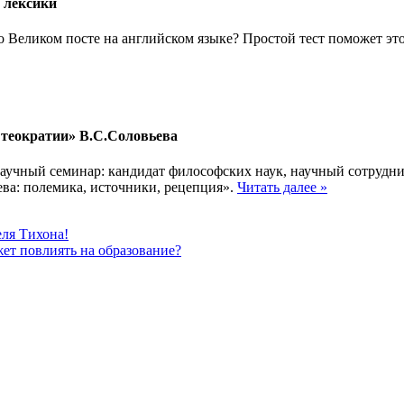
й лексики
о Великом посте на английском языке? Простой тест поможет эт
теократии» В.С.Соловьева
научный семинар: кандидат философских наук, научный сотруд
ва: полемика, источники, рецепция».
Читать далее »
еля Тихона!
жет повлиять на образование?