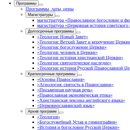
Программы
Программы, даты, цены
Магистратуры
магистратура «Православное богословие и ф
магистратура «Церковная история советского
Долгосрочные программы
«Теология: Новый Завет»
«Теология: Ветхий Завет и вероучение Церкв
«Теология: богослужение Церкви»
«Теология: человек в Церкви»
«Теология: история христианской Церкви»
«Теология: святоотеческое наследие»
«Теология: история Русской Православной Ц
Краткосрочные программы
«Основы Православия»
«Агиология: святость в Православии»
«Письменная научная речь»
«Православная экономическая этика»
«Христианская лексика английского языка»
«Церковнославянский язык»
Архив программ
«Теология»
«Богослужебный Устав и гимнография»
«История и богословие Русской Церкви»