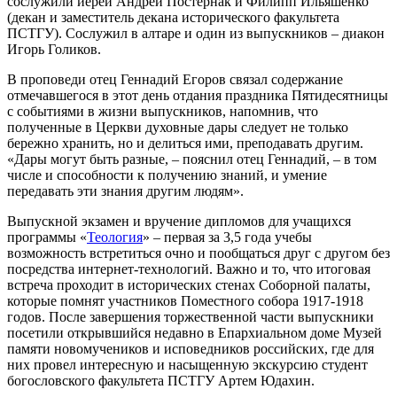
сослужили иереи Андрей Постернак и Филипп Ильяшенко
(декан и заместитель декана исторического факультета
ПСТГУ). Сослужил в алтаре и один из выпускников – диакон
Игорь Голиков.
В проповеди отец Геннадий Егоров связал содержание
отмечавшегося в этот день отдания праздника Пятидесятницы
с событиями в жизни выпускников, напомнив, что
полученные в Церкви духовные дары следует не только
бережно хранить, но и делиться ими, преподавать другим.
«Дары могут быть разные, – пояснил отец Геннадий, – в том
числе и способности к получению знаний, и умение
передавать эти знания другим людям».
Выпускной экзамен и вручение дипломов для учащихся
программы «
Теология
» – первая за 3,5 года учебы
возможность встретиться очно и пообщаться друг с другом без
посредства интернет-технологий. Важно и то, что итоговая
встреча проходит в исторических стенах Соборной палаты,
которые помнят участников Поместного собора 1917-1918
годов. После завершения торжественной части выпускники
посетили открывшийся недавно в Епархиальном доме Музей
памяти новомучеников и исповедников российских, где для
них провел интересную и насыщенную экскурсию студент
богословского факультета ПСТГУ Артем Юдахин.