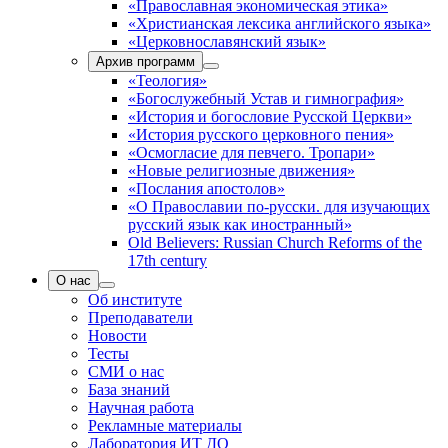
«Православная экономическая этика»
«Христианская лексика английского языка»
«Церковнославянский язык»
Архив программ
«Теология»
«Богослужебный Устав и гимнография»
«История и богословие Русской Церкви»
«История русского церковного пения»
«Осмогласие для певчего. Тропари»
«Новые религиозные движения»
«Послания апостолов»
«О Православии по-русски. для изучающих
русский язык как иностранный»
Old Believers: Russian Church Reforms of the
17th century
О нас
Об институте
Преподаватели
Новости
Тесты
СМИ о нас
База знаний
Научная работа
Рекламные материалы
Лаборатория ИТ ДО