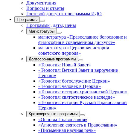
Документация
Вопросы и ответы
Гостевой доступ к программам ИДО
Программы
Программы, даты, цены
Магистратуры
магистратура «Православное богословие и
философия в современном дискурсе»
магистратура «Церковная история
советского периода»
Долгосрочные программы
«Теология: Новый Завет»
«Теология: Ветхий Завет и вероучение
Церкви»
«Теология: богослужение Церкви»
«Теология: человек в Церкви»
«Теология: история христианской Церкви»
«Теология: святоотеческое наследие»
«Теология: история Русской Православной
Церкви»
Краткосрочные программы
«Основы Православия»
«Агиология: святость в Православии»
«Письменная научная речь»