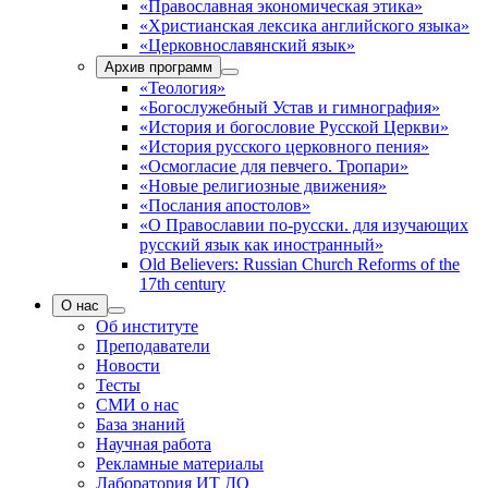
«Православная экономическая этика»
«Христианская лексика английского языка»
«Церковнославянский язык»
Архив программ
«Теология»
«Богослужебный Устав и гимнография»
«История и богословие Русской Церкви»
«История русского церковного пения»
«Осмогласие для певчего. Тропари»
«Новые религиозные движения»
«Послания апостолов»
«О Православии по-русски. для изучающих
русский язык как иностранный»
Old Believers: Russian Church Reforms of the
17th century
О нас
Об институте
Преподаватели
Новости
Тесты
СМИ о нас
База знаний
Научная работа
Рекламные материалы
Лаборатория ИТ ДО