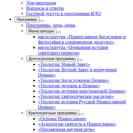
Документация
Вопросы и ответы
Гостевой доступ к программам ИДО
Программы
Программы, даты, цены
Магистратуры
магистратура «Православное богословие и
философия в современном дискурсе»
магистратура «Церковная история
советского периода»
Долгосрочные программы
«Теология: Новый Завет»
«Теология: Ветхий Завет и вероучение
Церкви»
«Теология: богослужение Церкви»
«Теология: человек в Церкви»
«Теология: история христианской Церкви»
«Теология: святоотеческое наследие»
«Теология: история Русской Православной
Церкви»
Краткосрочные программы
«Основы Православия»
«Агиология: святость в Православии»
«Письменная научная речь»