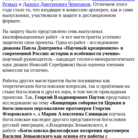
Резвых
и
Даниил Дмитриевич Черепанов
.
Отличием этого
года стало то, что входящие в комиссию архиереи, как и сами
выпускники, участвовали в защите в дистанционном
формате.
На защиту было представлено семь выпускных
квалификационных работ - и все магистранты успешно
защитили свои проекты. Одна из работ - исследование
диакона Павла Дмитриева «Научный креационизм» в
современной России: история и особенности учения»
(научный руководитель - кандидат геолого-минералогических
наук диакон Николай Серебряков) была оценена членами
комиссии на отлично.
Работы других магистрантов были посвящены как
теоретическим богословским вопросам, так и проблемам на
стыке богословия и других наук, в том числе прикладным
проектам. Так,
Георгий Владимирович Паутов
представил
исследование на тему
«
Концепция соборности Церкви в
богословском персонализме протоиерея Георгия
Флоровского
»
, а
Мария Алексеевна Синицкая
изучала
богословское наследие другого представителя богословия
русской эмиграции, о.Владимира Зеньковского, в
работе
«Богословско-философские воззрения протоиерея
Василия Зеньковского как основа его работы с