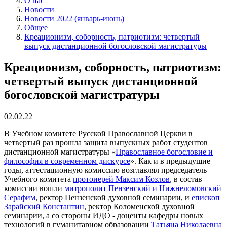
О нас
Новости
Новости 2022 (январь-июнь)
Общее
Креационизм, соборность, патриотизм: четвертый
выпуск дистанционной богословской магистратуры
Креационизм, соборность, патриотизм:
четвертый выпуск дистанционной
богословской магистратуры
02.02.22
В Учебном комитете Русской Православной Церкви в
четвертый раз прошла защита выпускных работ студентов
дистанционной магистратуры «
Православное богословие и
философия в современном дискурсе
». Как и в предыдущие
годы, аттестационную комиссию возглавлял председатель
Учебного комитета
протоиерей Максим Козлов
, в состав
комиссии вошли
митрополит Пензенский и Нижнеломовский
Серафим
, ректор Пензенской духовной семинарии, и
епископ
Зарайский Константин
, ректор Коломенской духовной
семинарии, а со стороны ИДО - доценты кафедры новых
технологий в гуманитарном образовании
Татьяна Николаевна