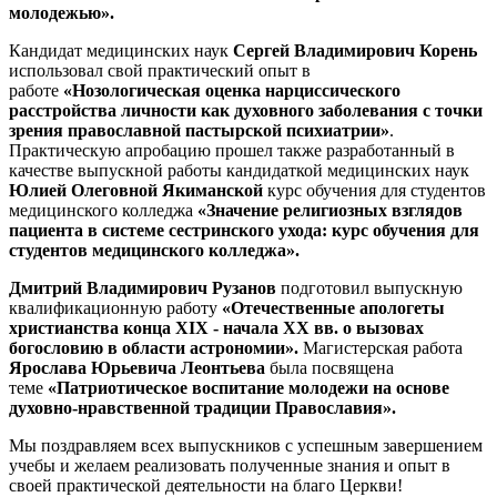
молодежью
».
Кандидат медицинских наук
Сергей Владимирович Корень
использовал свой практический опыт в
работе
«
Нозологическая оценка нарциссического
расстройства личности как духовного заболевания с точки
зрения православной пастырской психиатрии
»
.
Практическую апробацию прошел также разработанный в
качестве выпускной работы кандидаткой медицинских наук
Юлией Олеговной Якиманской
курс обучения для студентов
медицинского колледжа
«
Значение религиозных взглядов
пациента в системе сестринского ухода: курс обучения для
студентов медицинского колледжа
».
Дмитрий Владимирович Рузанов
подготовил выпускную
квалификационную работу
«
Отечественные апологеты
христианства конца XIX - начала XX вв. о вызовах
богословию в области астрономии
».
Магистерская работа
Ярослава Юрьевича Леонтьева
была посвящена
теме
«
Патриотическое воспитание молодежи на основе
духовно-нравственной традиции Православия
».
Мы поздравляем всех выпускников с успешным завершением
учебы и желаем реализовать полученные знания и опыт в
своей практической деятельности на благо Церкви!