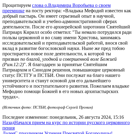
Процитируем
слова о.Владимира Воробьева о своем
преемнике
на посту ректора: «Владыка Мефодий известен как
добрый пастырь. Он имеет серьезный опыт в научной,
преподавательской и учебно-административной сферах
деятельности. После его архиерейской хиротонии Святейший
Патриарх Кирилл особо отметил: "Ты немало потрудился ради
пользы церковной и во славу имени Христова, занимаясь
исследовательской и преподавательской работой, внося свой
вклад в развитие богословской науки. Ныне же пред тобою
простирается новое поле деятельности, к которой ты
призван
по благой, угодной и совершенной воле Божией
(Рим.12:2)
". Я благодарен за принятые Святейшим
Патриархом и Синодом решения, повышающие церковный
статус ПСТГУ и ПСТБИ. Они послужат на благо нашего
университета и станут основой для его дальнейшего
устойчивого и поступательного развития. Пожелаем владыке
Мефодию помощи Божией в его новых архипастырских
трудах».
(Источник фото: ПСТБИ, фотограф Сергей Пронин)
Последнее изменение: понедельник, 26 августа 2024, 15:16
Назад
Начался прием на курс по истории русского церковного
пения
Далее
С праздником Успения Пресвятой Богородицы!