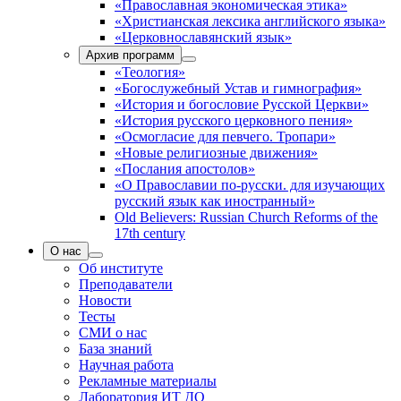
«Православная экономическая этика»
«Христианская лексика английского языка»
«Церковнославянский язык»
Архив программ
«Теология»
«Богослужебный Устав и гимнография»
«История и богословие Русской Церкви»
«История русского церковного пения»
«Осмогласие для певчего. Тропари»
«Новые религиозные движения»
«Послания апостолов»
«О Православии по-русски. для изучающих
русский язык как иностранный»
Old Believers: Russian Church Reforms of the
17th century
О нас
Об институте
Преподаватели
Новости
Тесты
СМИ о нас
База знаний
Научная работа
Рекламные материалы
Лаборатория ИТ ДО