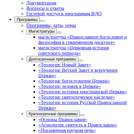
Документация
Вопросы и ответы
Гостевой доступ к программам ИДО
Программы
Программы, даты, цены
Магистратуры
магистратура «Православное богословие и
философия в современном дискурсе»
магистратура «Церковная история
советского периода»
Долгосрочные программы
«Теология: Новый Завет»
«Теология: Ветхий Завет и вероучение
Церкви»
«Теология: богослужение Церкви»
«Теология: человек в Церкви»
«Теология: история христианской Церкви»
«Теология: святоотеческое наследие»
«Теология: история Русской Православной
Церкви»
Краткосрочные программы
«Основы Православия»
«Агиология: святость в Православии»
«Письменная научная речь»