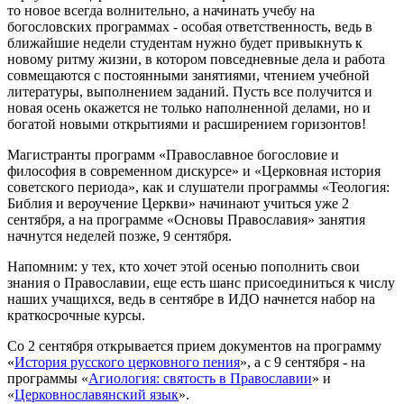
то новое всегда волнительно, а начинать учебу на
богословских программах - особая ответственность, ведь в
ближайшие недели студентам нужно будет привыкнуть к
новому ритму жизни, в котором повседневные дела и работа
совмещаются с постоянными занятиями, чтением учебной
литературы, выполнением заданий. Пусть все получится и
новая осень окажется не только наполненной делами, но и
богатой новыми открытиями и расширением горизонтов!
Магистранты программ «Православное богословие и
философия в современном дискурсе» и «Церковная история
советского периода», как и слушатели программы «Теология:
Библия и вероучение Церкви» начинают учиться уже 2
сентября, а на программе «Основы Православия» занятия
начнутся неделей позже, 9 сентября.
Напомним: у тех, кто хочет этой осенью пополнить свои
знания о Православии, еще есть шанс присоединиться к числу
наших учащихся, ведь в сентябре в ИДО начнется набор на
краткосрочные курсы.
Со 2 сентября открывается прием документов на программу
«
История русского церковного пения
», а с 9 сентября - на
программы «
Агиология: святость в Православии
» и
«
Церковнославянский язык
».