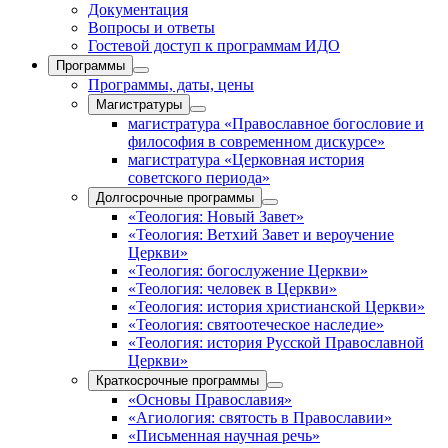
Документация
Вопросы и ответы
Гостевой доступ к программам ИДО
Программы
Программы, даты, цены
Магистратуры
магистратура «Православное богословие и
философия в современном дискурсе»
магистратура «Церковная история
советского периода»
Долгосрочные программы
«Теология: Новый Завет»
«Теология: Ветхий Завет и вероучение
Церкви»
«Теология: богослужение Церкви»
«Теология: человек в Церкви»
«Теология: история христианской Церкви»
«Теология: святоотеческое наследие»
«Теология: история Русской Православной
Церкви»
Краткосрочные программы
«Основы Православия»
«Агиология: святость в Православии»
«Письменная научная речь»