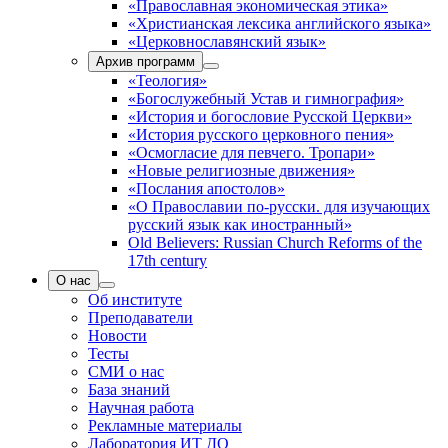
«Православная экономическая этика»
«Христианская лексика английского языка»
«Церковнославянский язык»
Архив программ
«Теология»
«Богослужебный Устав и гимнография»
«История и богословие Русской Церкви»
«История русского церковного пения»
«Осмогласие для певчего. Тропари»
«Новые религиозные движения»
«Послания апостолов»
«О Православии по-русски. для изучающих
русский язык как иностранный»
Old Believers: Russian Church Reforms of the
17th century
О нас
Об институте
Преподаватели
Новости
Тесты
СМИ о нас
База знаний
Научная работа
Рекламные материалы
Лаборатория ИТ ДО