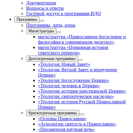
Документация
Вопросы и ответы
Гостевой доступ к программам ИДО
Программы
Программы, даты, цены
Магистратуры
магистратура «Православное богословие и
философия в современном дискурсе»
магистратура «Церковная история
советского периода»
Долгосрочные программы
«Теология: Новый Завет»
«Теология: Ветхий Завет и вероучение
Церкви»
«Теология: богослужение Церкви»
«Теология: человек в Церкви»
«Теология: история христианской Церкви»
«Теология: святоотеческое наследие»
«Теология: история Русской Православной
Церкви»
Краткосрочные программы
«Основы Православия»
«Агиология: святость в Православии»
«Письменная научная речь»