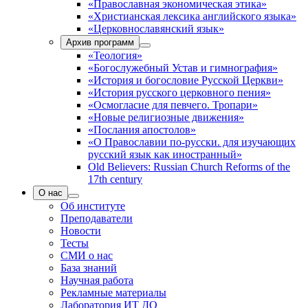
«Православная экономическая этика»
«Христианская лексика английского языка»
«Церковнославянский язык»
Архив программ
«Теология»
«Богослужебный Устав и гимнография»
«История и богословие Русской Церкви»
«История русского церковного пения»
«Осмогласие для певчего. Тропари»
«Новые религиозные движения»
«Послания апостолов»
«О Православии по-русски. для изучающих
русский язык как иностранный»
Old Believers: Russian Church Reforms of the
17th century
О нас
Об институте
Преподаватели
Новости
Тесты
СМИ о нас
База знаний
Научная работа
Рекламные материалы
Лаборатория ИТ ДО