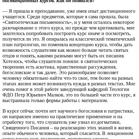
дистанционных курсов. Как он появился?
— Я пришла в преподавание, уже имея опыт дистанционного
учащегося. Среди предметов, которые я сама прошла, была
«Святоотеческая письменность», и у меня осталось некоторое
разочарование о этого курса, но прежде чем критиковать, мне
захотелось попробовать построить курс иначе и посмотреть,
получится ли это. Я опиралась на классический тематический
план патрологии, но поменяла концепцию курса, чтобы дать
возможность слушателям как можно больше читать святых
отцов и понять, какими разными могут быть их писания.
Хотелось, чтобы слушатели поняли: в святоотеческих
творениях есть аскетика, нравственные рассуждения,
богословские и так далее. Это разнообразие позволяет
человеку обязательно найти что-то свое, тем более на разных
этапах жизни может возникнуть нужда в разных текстах. Мне
очень помог в этой работе заведующий кафедрой Теологии
ФДО Петр Юрьевич Малков, это по большей части его курс, я
выстраивала только формы работы с материалом.
В курсе сейчас почти нет научного богословия и патристики,
он направлен именно на практическое применение и на
отработку того, что слушатель уже узнал из догматики,
Священного Писания – на реализацию этих знаний в жизни,
опыте обычного человека, который спасается. В лекционном
курсе такую цель реализовать достаточно сложно.