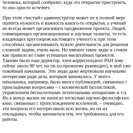
человека, который сообразит, куда это открытие пристроить,
то оно просто исчезнет.
При этом «чистый» администратор может не в полной мере
оценить нужность и важность какого-то открытия, а ученый
не всегда может организовать продвижение проекта. Людей,
совмещающих организационные и научные таланты, то есть
владеющих кругозором настоящего ученого и при этом
способных организовывать чужую деятельность для решения
сложной задачи, очень мало. Но именно такие люди и стояли
как правило во главе успешных масштабных проектов.
Такими были наш директор, член-корреспондент РАН (ему
сейчас около 90 лет, но он по-прежнему руководит), и мой уже
покойный начальник. Эти люди даже жертвовали научными
интересами ради дела, которым занимались. У моего
начальника, например, было много публикаций, связанных с
прикладными вопросами – с космической баллистикой,
управлением беспилотными летательными аппаратами и т.п.
Но к концу жизни он написал несколько научно-философских
книг, связанных с происхождением вселенной, – очевидно,
эти вопросы его интересовали всю жизнь, но он их
откладывал, чтобы заниматься тем, что требовалось для его
работы.