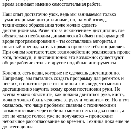
время занимает именно самостоятельная работа.
Наш опыт достаточно узок, ведь мы занимаемся только
гуманитарными дисциплинами, но, на мой взгляд,
техническое образования тоже можно сделать
дистанционным. Разве что за исключением дисциплин, где
обязательно необходим динамический обмен информацией,
вроде программирования – ты составляешь алгоритм, а
опытный преподаватель прямо в процессе тебя поправляет.
При очном контакте такое взаимодействие реализовать проще,
хотя, пожалуй, и дистанционно это возможно: существуют
общие рабочие столы и другие подобные инструменты.
Конечно, есть вещи, которые не сделаешь дистанционно.
Например, мы пытались создать программу для регентов и
певчих, и опытные регенты пришли к выводу, что можно
дистанционно научить всему кроме постановки руки. Не
всегда можно объяснить, как должна двигаться рука, кисть,
можно только брать человека за руку и «ставить» ее. Но и тут
оказалось, что чаще проблемы связаны с техническими
возможностями: через вебинар можно петь на два голоса, а
вот на четыре голоса уже не получается – происходит
небольшое рассогласование во времени. Техника пока еще не
до всего дошла.