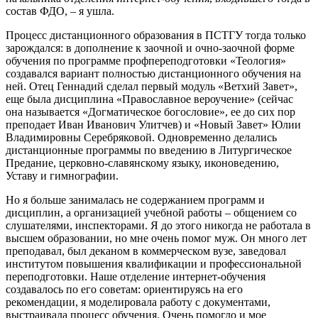
состав ФДО, – я ушла.
Процесс дистанционного образования в ПСТГУ тогда только
зарождался: в дополнение к заочной и очно-заочной форме
обучения по программе профпереподготовки «Теология»
создавался вариант полностью дистанционного обучения на
ней. Отец Геннадий сделал первый модуль «Ветхий Завет»,
еще была дисциплина «Православное вероучение» (сейчас
она называется «Догматическое богословие», ее до сих пор
преподает Иван Иванович Улитчев) и «Новый Завет» Юлии
Владимировны Серебряковой. Одновременно делались
дистанционные программы по введению в Литургическое
Предание, церковно-славянскому языку, иконоведению,
Уставу и гимнографии.
Но я больше занималась не содержанием программ и
дисциплин, а организацией учебной работы – общением со
слушателями, инспекторами. Я до этого никогда не работала в
высшем образовании, но мне очень помог муж. Он много лет
преподавал, был деканом в коммерческом вузе, заведовал
институтом повышения квалификации и профессиональной
переподготовки. Наше отделение интернет-обучения
создавалось по его советам: ориентируясь на его
рекомендации, я моделировала работу с документами,
выстраивала процесс обучения. Очень помогло и мое