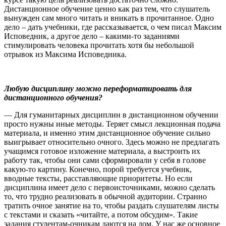
Дистанционное обучение ценно как раз тем, что слушатель
вынужден сам много читать и вникать в прочитанное. Одно
дело – дать учебники, где рассказывается, о чем писал Максим
Исповедник, а другое дело – какими-то заданиями
стимулировать человека прочитать хотя бы небольшой
отрывок из Максима Исповедника.
Любую дисциплину можно переформатировать для
дистанционного обучения?
— Для гуманитарных дисциплин в дистанционном обучении
просто нужны иные методы. Теряет смысл лекционная подача
материала, и именно этим дистанционное обучение сильно
выигрывает относительно очного. Здесь можно не предлагать
учащимся готовое изложение материала, а выстроить их
работу так, чтобы они сами сформировали у себя в голове
какую-то картину. Конечно, порой требуется учебник,
вводные тексты, расставляющие приоритеты. Но если
дисциплина имеет дело с первоисточниками, можно сделать
то, что трудно реализовать в обычной аудитории. Странно
тратить очное занятие на то, чтобы раздать слушателям листы
с текстами и сказать «читайте, а потом обсудим». Такие
задания студентам-очникам даются на дом. У нас же основное