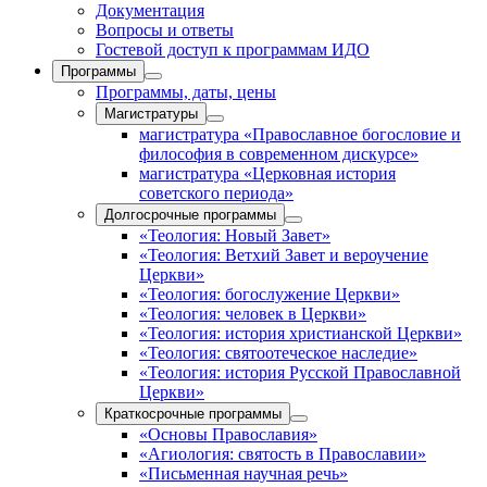
Документация
Вопросы и ответы
Гостевой доступ к программам ИДО
Программы
Программы, даты, цены
Магистратуры
магистратура «Православное богословие и
философия в современном дискурсе»
магистратура «Церковная история
советского периода»
Долгосрочные программы
«Теология: Новый Завет»
«Теология: Ветхий Завет и вероучение
Церкви»
«Теология: богослужение Церкви»
«Теология: человек в Церкви»
«Теология: история христианской Церкви»
«Теология: святоотеческое наследие»
«Теология: история Русской Православной
Церкви»
Краткосрочные программы
«Основы Православия»
«Агиология: святость в Православии»
«Письменная научная речь»