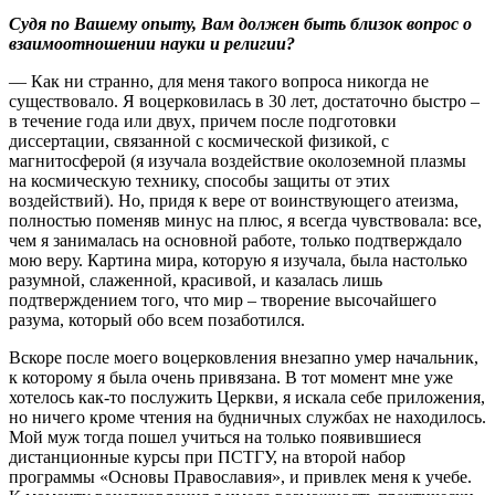
Судя по Вашему опыту, Вам должен быть близок вопрос о
взаимоотношении науки и религии?
— Как ни странно, для меня такого вопроса никогда не
существовало. Я воцерковилась в 30 лет, достаточно быстро –
в течение года или двух, причем после подготовки
диссертации, связанной с космической физикой, с
магнитосферой (я изучала воздействие околоземной плазмы
на космическую технику, способы защиты от этих
воздействий). Но, придя к вере от воинствующего атеизма,
полностью поменяв минус на плюс, я всегда чувствовала: все,
чем я занималась на основной работе, только подтверждало
мою веру. Картина мира, которую я изучала, была настолько
разумной, слаженной, красивой, и казалась лишь
подтверждением того, что мир – творение высочайшего
разума, который обо всем позаботился.
Вскоре после моего воцерковления внезапно умер начальник,
к которому я была очень привязана. В тот момент мне уже
хотелось как-то послужить Церкви, я искала себе приложения,
но ничего кроме чтения на будничных службах не находилось.
Мой муж тогда пошел учиться на только появившиеся
дистанционные курсы при ПСТГУ, на второй набор
программы «Основы Православия», и привлек меня к учебе.