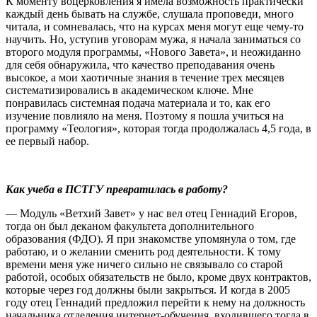
К моменту воцерковления я имела возможность практически
каждый день бывать на службе, слушала проповеди, много
читала, и сомневалась, что на курсах меня могут еще чему-то
научить. Но, уступив уговорам мужа, я начала заниматься со
второго модуля программы, «Нового Завета», и неожиданно
для себя обнаружила, что качество преподавания очень
высокое, а мои хаотичные знания в течение трех месяцев
систематизировались в академическом ключе. Мне
понравилась системная подача материала и то, как его
изучение повлияло на меня. Поэтому я пошла учиться на
программу «Теология», которая тогда продолжалась 4,5 года, в
ее первый набор.
Как учеба в ПСТГУ превратилась в работу?
— Модуль «Ветхий Завет» у нас вел отец Геннадий Егоров,
тогда он был деканом факультета дополнительного
образования (ФДО). Я при знакомстве упомянула о том, где
работаю, и о желании сменить род деятельности. К тому
времени меня уже ничего сильно не связывало со старой
работой, особых обязательств не было, кроме двух контрактов,
которые через год должны были закрыться. И когда в 2005
году отец Геннадий предложил перейти к нему на должность
начальника отделения интернет-обучения, входившего тогда в