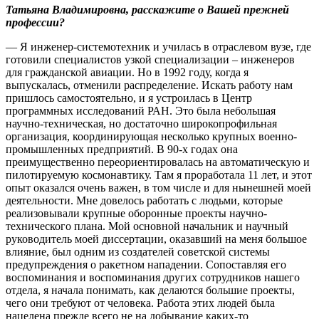
Татьяна Владимировна, расскажите о Вашей прежней
профессии?
— Я инженер-системотехник и училась в отраслевом вузе, где
готовили специалистов узкой специализации – инженеров
для гражданской авиации. Но в 1992 году, когда я
выпускалась, отменили распределение. Искать работу нам
пришлось самостоятельно, и я устроилась в Центр
программных исследований РАН. Это была небольшая
научно-техническая, но достаточно широкопрофильная
организация, координирующая несколько крупных военно-
промышленных предприятий. В 90-х годах она
преимущественно переориентировалась на автоматическую и
пилотируемую космонавтику. Там я проработала 11 лет, и этот
опыт оказался очень важен, в том числе и для нынешней моей
деятельности. Мне довелось работать с людьми, которые
реализовывали крупные оборонные проекты научно-
технического плана. Мой основной начальник и научный
руководитель моей диссертации, оказавший на меня большое
влияние, был одним из создателей советской системы
предупреждения о ракетном нападении. Сопоставляя его
воспоминания и воспоминания других сотрудников нашего
отдела, я начала понимать, как делаются большие проекты,
чего они требуют от человека. Работа этих людей была
нацелена прежде всего не на добывание каких-то