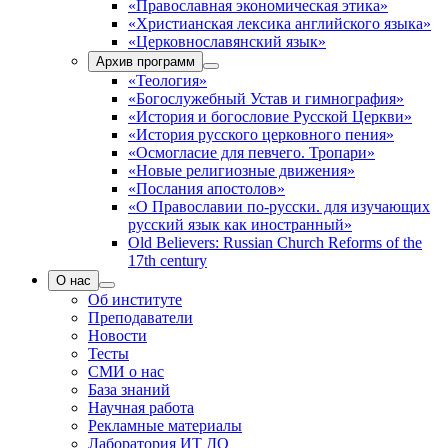
«Православная экономическая этика»
«Христианская лексика английского языка»
«Церковнославянский язык»
Архив программ
«Теология»
«Богослужебный Устав и гимнография»
«История и богословие Русской Церкви»
«История русского церковного пения»
«Осмогласие для певчего. Тропари»
«Новые религиозные движения»
«Послания апостолов»
«О Православии по-русски. для изучающих
русский язык как иностранный»
Old Believers: Russian Church Reforms of the
17th century
О нас
Об институте
Преподаватели
Новости
Тесты
СМИ о нас
База знаний
Научная работа
Рекламные материалы
Лаборатория ИТ ДО