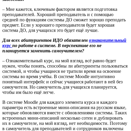
–
Мне кажется
, ключевым фактором является подготовка
преподавателей. Хороший преподаватель и с помощью
средней по функциям системы ДО сможет хорошо преподать
предмет. Если у хорошего преподавателя будет хорошая
система ДО, для учащихся это будет ещё лучше.
Для всех абитуриентов ИДО обязателен
ознакомительный
курс
по работе в системе. В перспективе его не
планируется заменить самоучителем?
– Ознакомительный курс, на мой взгляд, всё равно будет
нужен, чтобы
понять, способны ли
абитуриент
ы
пользоваться
системой, и чтобы учащиеся не тратили время на освоение
системы во время учёбы. В системе
Moodle
интуитивно
понятный интерфейс и сейчас учащиеся работают в ней без
самоучителя. Но самоучитель для учащихся планируется,
чтобы им было ещё легче.
В системе
Moodle
для каждого элемента курса и каждого
параметра есть встроенные мини-описания на русском языке,
которые обновляются вместе с обновлениями системы. Таких
встроенных мини-описаний несколько сотен и дублировать
их в самоучителе, на мой взгляд, нет необходимости. Поэтому
в самоучитель для преподавателей и сотрудников включены