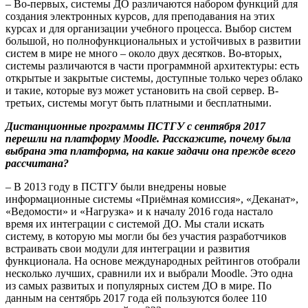
– Во-первых, системы ДО различаются набором функций для
создания электронных курсов, для преподавания на этих
курсах и для организации учебного процесса. Выбор систем
большой, но полнофункциональных и устойчивых в развитии
систем в мире не много – около двух десятков. Во-вторых,
системы различаются в части программной архитектуры: есть
открытые и закрытые системы, доступные только через облако
и такие, которые вуз может установить на свой сервер. В-
третьих, системы могут быть платными и бесплатными.
Дистанционные программы ПСТГУ с сентября 2017
перешли на платформу
Moodle
. Расскажите, почему была
выбрана эта платформа, на какие задачи она прежде всего
рассчитана?
– В 2013 году в ПСТГУ были внедрены новые
информационные системы «Приёмная комиссия», «Деканат»,
«Ведомости» и «Нагрузка» и к началу 2016 года настало
время их интеграции с системой ДО.
М
ы стали искать
систему,
в
которую мы
могли бы
без участия разработчиков
встраивать свои модули для интеграции и развития
функционала. На основе международных рейтингов отобрали
несколько лучших, сравнили их и выбрали
Moodle
. Это одна
из самых развитых и популярных систем ДО в мире. По
данным на сентябрь 2017 года ей пользуются более 110