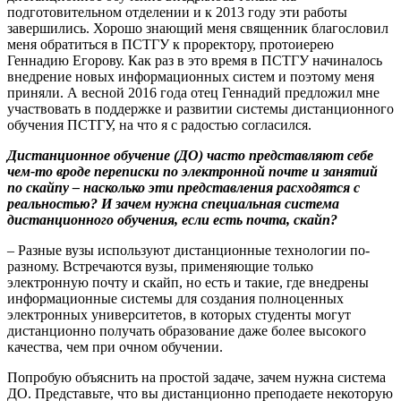
подготовительном отделении и к 2013 году эти работы
за
вершились
. Хорошо знающий меня священник благословил
меня обратиться в ПСТГУ к проректору, протоиерею
Геннадию Егорову. Как раз в это время в ПСТГУ начиналось
внедрение новых информационных систем и поэтому меня
приняли. А весной 2016 года отец Геннадий предложил мне
участвовать в поддержке и развитии системы дистанционного
обучения ПСТГУ, на что я с радостью согласился.
Дистанционное обучение (ДО) часто представляют себе
чем-то вроде переписки по электронной почте и занятий
по скайпу – насколько эти представления расходятся с
реальностью? И зачем нужна специальная система
дистанционного обучения, если есть почта, скайп?
– Разные вузы используют дистанционные технологии по-
разному. Встречаются вузы, применяющие только
электронную почту и скайп, но есть и такие, где внедрены
информационные системы для создания полноценных
электронных университетов, в которых студенты могут
дистанционно получать образование даже более высокого
качества, чем при очном обучении.
Попробую объяснить на простой задаче, зачем нужна система
ДО. Представьте, что вы дистанционно преподаете некоторую