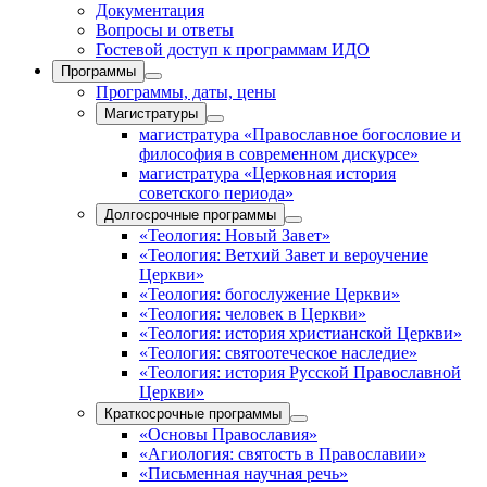
Документация
Вопросы и ответы
Гостевой доступ к программам ИДО
Программы
Программы, даты, цены
Магистратуры
магистратура «Православное богословие и
философия в современном дискурсе»
магистратура «Церковная история
советского периода»
Долгосрочные программы
«Теология: Новый Завет»
«Теология: Ветхий Завет и вероучение
Церкви»
«Теология: богослужение Церкви»
«Теология: человек в Церкви»
«Теология: история христианской Церкви»
«Теология: святоотеческое наследие»
«Теология: история Русской Православной
Церкви»
Краткосрочные программы
«Основы Православия»
«Агиология: святость в Православии»
«Письменная научная речь»