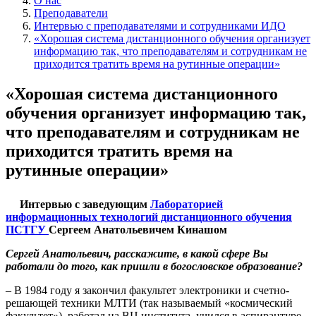
О нас
Преподаватели
Интервью с преподавателями и сотрудниками ИДО
«Хорошая система дистанционного обучения организует
информацию так, что преподавателям и сотрудникам не
приходится тратить время на рутинные операции»
«Хорошая система дистанционного
обучения организует информацию так,
что преподавателям и сотрудникам не
приходится тратить время на
рутинные операции»
Интервью с заведующим
Лабораторией
информационных технологий дистанционного обучения
ПСТГУ
Сергеем Анатольевичем Кинашом
Сергей Анатольевич,
р
асскажите, в какой сфере Вы
работали до того, как пришли в богословское образование?
– В 1984 году я закончил факультет электроники и счетно-
решающей техники МЛТИ (так называемый «космический
факультет»), работал на ВЦ института, учился в аспирантуре.