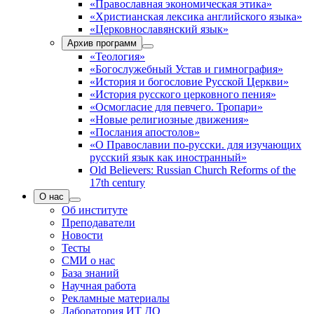
«Православная экономическая этика»
«Христианская лексика английского языка»
«Церковнославянский язык»
Архив программ
«Теология»
«Богослужебный Устав и гимнография»
«История и богословие Русской Церкви»
«История русского церковного пения»
«Осмогласие для певчего. Тропари»
«Новые религиозные движения»
«Послания апостолов»
«О Православии по-русски. для изучающих
русский язык как иностранный»
Old Believers: Russian Church Reforms of the
17th century
О нас
Об институте
Преподаватели
Новости
Тесты
СМИ о нас
База знаний
Научная работа
Рекламные материалы
Лаборатория ИТ ДО