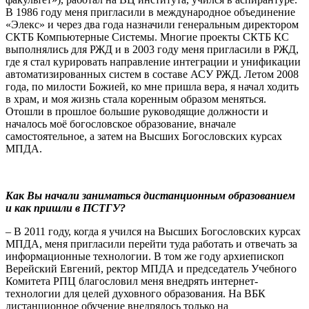
В 1986 году меня пригласили в международное объединение
«Элекс» и через два года назначили генеральным директором
СКТБ Компьютерные Системы. Многие проекты СКТБ КС
выполнялись для РЖД и в 2003 году меня пригласили в РЖД,
где я стал курировать направление интеграции и унификации
автоматизированных систем в составе АСУ РЖД. Летом 2008
года, по милости Божией, ко мне пришла вера, я начал ходить
в храм, и моя жизнь стала коренным образом меняться.
Отошли в прошлое большие руководящие должности и
началось моё богословское образование, вначале
самостоятельное, а затем на Высших Богословских курсах
МПДА.
К
ак Вы начали заниматься дистанционным образованием
и как пришли в ПСТГУ?
– В 2011 году, когда я учился на Высших Богословских курсах
МПДА, меня пригласили перейти туда работать и отвечать за
информационные технологии. В том же году архиепископ
Верейский Евгений, ректор МПДА и председатель Учебного
Комитета РПЦ благословил меня внедрять интернет-
технологии для целей духовного образования. На ВБК
дистанционное обучение внедрялось только на