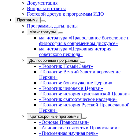
Документация
Вопросы и ответы
Гостевой доступ к программам ИДО
Программы
Программы, даты, цены
Магистратуры
магистратура «Православное богословие и
философия в современном дискурсе»
магистратура «Церковная история
советского периода»
Долгосрочные программы
«Теология: Новый Завет»
«Теология: Ветхий Завет и вероучение
Церкви»
«Теология: богослужение Церкви»
«Теология: человек в Церкви»
«Теология: история христианской Церкви»
«Теология: святоотеческое наследие»
«Теология: история Русской Православной
Церкви»
Краткосрочные программы
«Основы Православия»
«Агиология: святость в Православии»
«Письменная научная речь»