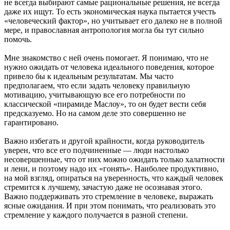
не всегда выбирают самые рациональные решения, не всегда
даже их ищут. То есть экономическая наука пытается учесть
«человеческий фактор», но учитывает его далеко не в полной
мере, и православная антропология могла бы тут сильно
помочь.
Мне знакомство с ней очень помогает. Я понимаю, что не
нужно ожидать от человека идеального поведения, которое
привело бы к идеальным результатам. Мы часто
предполагаем, что если задать человеку правильную
мотивацию, учитывающую все его потребности по
классической «пирамиде Маслоу», то он будет вести себя
предсказуемо. Но на самом деле это совершенно не
гарантировано.
Важно избегать и другой крайности, когда руководитель
уверен, что все его подчиненные — люди настолько
несовершенные, что от них можно ожидать только халатности
и лени, и поэтому надо их «гонять». Наиболее продуктивно,
на мой взгляд, опираться на уверенность, что каждый человек
стремится к лучшему, зачастую даже не осознавая этого.
Важно поддерживать это стремление в человеке, выражать
ясные ожидания. И при этом понимать, что реализовать это
стремление у каждого получается в разной степени.