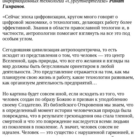
информационных технологий «Сургутнефтегаза»
Ринат
Гимранов
.
«Сейчас эпоха цифровизации, кругом много говорят о
цифровой экономике, о технологиях, делающих работу более
эффективной. Знания в области православной теологии и, в
частности, антропологии помогают взглянуть на все это под
особым углом.
Сегодняшняя цивилизация антропоцентрична, то есть
исходит из представления о том, что человек — это центр
Вселенной, царь природы, что все его желания и взгляды на
мир должны быть безусловным ориентиром в любой
деятельности. Это представление отражается на том, как мы
планируем свою жизнь и работу, какие технологии развиваем,
как организуем деятельность предприятий…
Но картина будет совсем иной, если исходить из того, что
человек создан по образу Божию и призван к уподоблению
своему Создателю. Из библейского Откровения мы знаем, что
в определенный момент истории человеческая природа была
повреждена, что в результате грехопадения она стала тленной,
смертной и что это повреждение наследуется всеми людьми
из поколения в поколение. А значит, человек совсем не
идеален. Человек — это существо с нарушенной гармонией, и