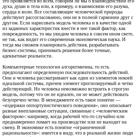
это проявляется во всем, говорим ли мы о взаимодействии его
духа, души и тела или, к примеру, о взаимосвязи его разума,
сердца и воли. Все составляющие человеческой природы
действуют рассогласованно, они не в полной гармонии друг с
другом. Если нарисовать модель человека и в качестве одной
из заданных характеристик внести в нее такой фактор, как
поврежденность, то мы увидим человека в совсем ином свете,
не так, как видит его современная экономическая наука. И
тогда мы сможем планировать действия, разрабатывать
бизнес-системы, принимать решения более точные,
адекватные реальности.
Компьютерные технологии алгоритмичны, то есть
предполагают определенную последовательность действий.
Они и человека рассматривают как один из элементов некоей
идеальной системы, причем элемент прогнозируемый и четко
действующий. Но человека невозможно встроить в строгую
модель, потому что он не идеален, он не может действовать
безупречно четко. В менеджменте есть такое понятие —
«издержки оппортунистического поведения», оно описывает
разные внеплановые ситуации, связанные с «человеческим
фактором»: например, когда рабочий что-то случайно или
преднамеренно ломает на производстве или не выходит на
смену. В экономике есть понятие «ограниченной
рациональности»: имеется в виду, что в реальной жизни люди