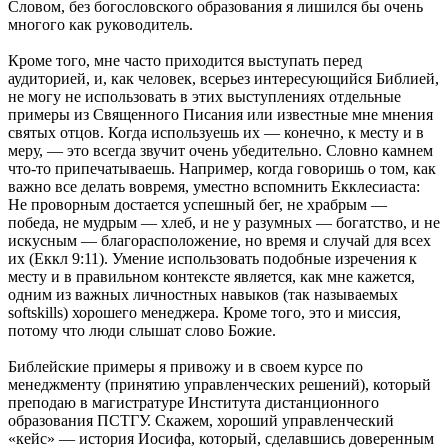
Словом, без богословского образования я лишился бы очень
многого как руководитель.
Кроме того, мне часто приходится выступать перед
аудиторией, и, как человек, всерьез интересующийся Библией,
не могу не использовать в этих выступлениях отдельные
примеры из Священного Писания или известные мне мнения
святых отцов. Когда используешь их — конечно, к месту и в
меру, — это всегда звучит очень убедительно. Словно камнем
что-то припечатываешь. Например, когда говоришь о том, как
важно все делать вовремя, уместно вспомнить Екклесиаста:
Не проворным достается успешный бег, не храбрым —
победа, не мудрым — хлеб, и не у разумных — богатство, и не
искусным — благорасположение, но время и случай для всех
их (Еккл 9:11). Умение использовать подобные изречения к
месту и в правильном контексте является, как мне кажется,
одним из важных личностных навыков (так называемых
softskills) хорошего менеджера. Кроме того, это и миссия,
потому что люди слышат слово Божие.
Библейские примеры я привожу и в своем курсе по
менеджменту (принятию управленческих решений), который
преподаю в магистратуре Института дистанционного
образования ПСТГУ. Скажем, хороший управленческий
«кейс» — история Иосифа, который, сделавшись доверенным