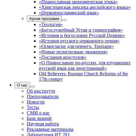
«Православная экономическая этика»
«Христианская лексика английского языка»
«Церковнославянский язык»
Архив программ
«Теология»
«Богослужебный Устав и гимнография»
«История и богословие Русской Церкви»
«История русского церковного пения»
«Осмогласие для певчего. Тропари»
«Новые религиозные движения»
«Послания апостолов»
«О Православии по-русски. для изучающих
русский язык как иностранный»
Old Believers: Russian Church Reforms of the
17th century
О нас
Об институте
Преподаватели
Новости
Тесты
СМИ о нас
База знаний
Научная работа
Рекламные материалы
Лаборатория ИТ ДО