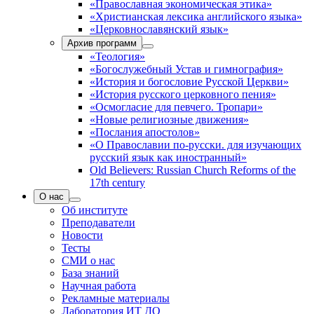
«Православная экономическая этика»
«Христианская лексика английского языка»
«Церковнославянский язык»
Архив программ
«Теология»
«Богослужебный Устав и гимнография»
«История и богословие Русской Церкви»
«История русского церковного пения»
«Осмогласие для певчего. Тропари»
«Новые религиозные движения»
«Послания апостолов»
«О Православии по-русски. для изучающих
русский язык как иностранный»
Old Believers: Russian Church Reforms of the
17th century
О нас
Об институте
Преподаватели
Новости
Тесты
СМИ о нас
База знаний
Научная работа
Рекламные материалы
Лаборатория ИТ ДО