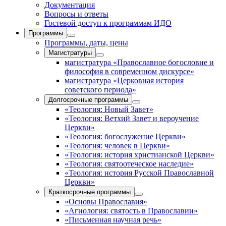
Документация
Вопросы и ответы
Гостевой доступ к программам ИДО
Программы
Программы, даты, цены
Магистратуры
магистратура «Православное богословие и
философия в современном дискурсе»
магистратура «Церковная история
советского периода»
Долгосрочные программы
«Теология: Новый Завет»
«Теология: Ветхий Завет и вероучение
Церкви»
«Теология: богослужение Церкви»
«Теология: человек в Церкви»
«Теология: история христианской Церкви»
«Теология: святоотеческое наследие»
«Теология: история Русской Православной
Церкви»
Краткосрочные программы
«Основы Православия»
«Агиология: святость в Православии»
«Письменная научная речь»