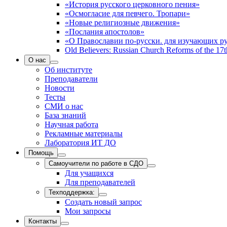
«История русского церковного пения»
«Осмогласие для певчего. Тропари»
«Новые религиозные движения»
«Послания апостолов»
«О Православии по-русски. для изучающих р
Old Believers: Russian Church Reforms of the 17t
О нас
Об институте
Преподаватели
Новости
Тесты
СМИ о нас
База знаний
Научная работа
Рекламные материалы
Лаборатория ИТ ДО
Помощь
Самоучители по работе в СДО
Для учащихся
Для преподавателей
Техподдержка:
Создать новый запрос
Мои запросы
Контакты