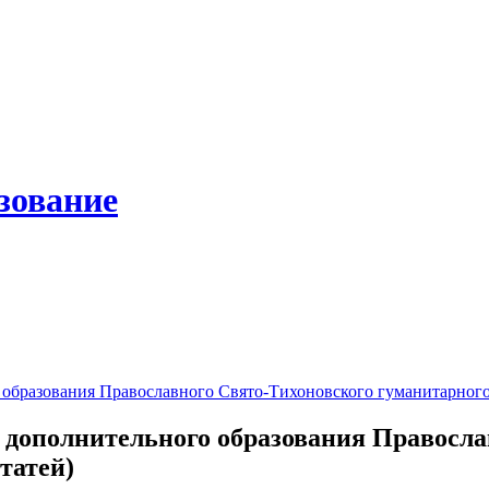
зование
 образования Православного Свято-Тихоновского гуманитарного 
 дополнительного образования Правосла
татей)