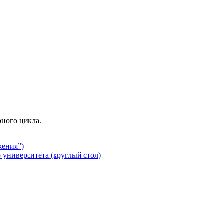
ного цикла.
жения”)
 университета (круглый стол)