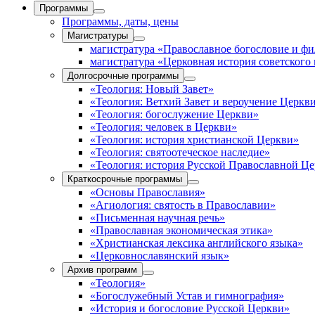
Программы
Программы, даты, цены
Магистратуры
магистратура «Православное богословие и ф
магистратура «Церковная история советского
Долгосрочные программы
«Теология: Новый Завет»
«Теология: Ветхий Завет и вероучение Церкв
«Теология: богослужение Церкви»
«Теология: человек в Церкви»
«Теология: история христианской Церкви»
«Теология: святоотеческое наследие»
«Теология: история Русской Православной Ц
Краткосрочные программы
«Основы Православия»
«Агиология: святость в Православии»
«Письменная научная речь»
«Православная экономическая этика»
«Христианская лексика английского языка»
«Церковнославянский язык»
Архив программ
«Теология»
«Богослужебный Устав и гимнография»
«История и богословие Русской Церкви»