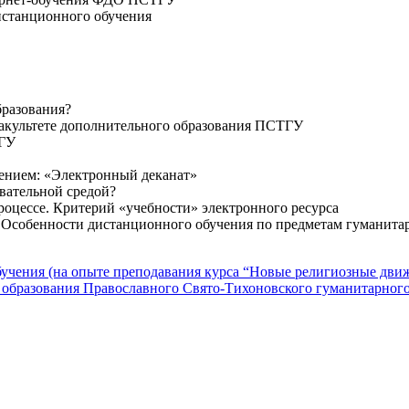
истанционного обучения
бразования?
факультете дополнительного образования ПСТГУ
ТГУ
ением: «Электронный деканат»
овательной средой?
роцессе. Критерий «учебности» электронного ресурса
 Особенности дистанционного обучения по предметам гуманитар
учения (на опыте преподавания курса “Новые религиозные дви
 образования Православного Свято-Тихоновского гуманитарного