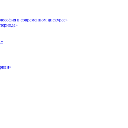
илософия в современном дискурсе»
 периода»
и»
еркви»