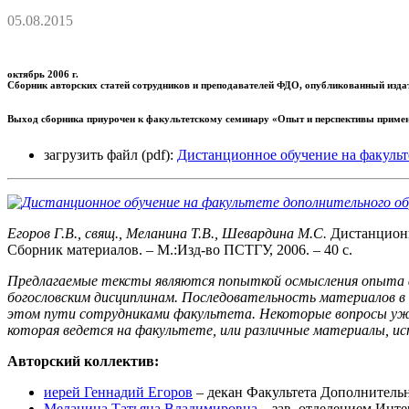
05.08.2015
октябрь 2006 г.
Сборник авторских статей сотрудников и преподавателей ФДО, опубликованный изд
Выход сборника приурочен к факультетскому семинару
«Опыт и перспективы примен
загрузить файл (pdf):
Дистанционное обучение на факуль
Егоров Г.В.,
свящ., Меланина
Т.В., Шевардина М.С.
Дистанционн
Сборник материалов. – М.:Изд-во ПСТГУ, 2006. – 40 с.
Предлагаемые тексты являются попыткой осмысления опыта фа
богословским дисциплинам. Последовательность материалов в
этом пути сотрудниками факультета. Некоторые вопросы уже 
которая ведется на факультете, или различные материалы, ис
Авторский коллектив:
иерей Геннадий Егоров
– декан Факультета Дополнител
Меланина Татьяна Владимировна
– зав. отделением Ин