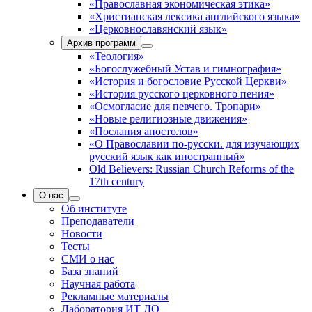
«Православная экономическая этика»
«Христианская лексика английского языка»
«Церковнославянский язык»
Архив программ
«Теология»
«Богослужебный Устав и гимнография»
«История и богословие Русской Церкви»
«История русского церковного пения»
«Осмогласие для певчего. Тропари»
«Новые религиозные движения»
«Послания апостолов»
«О Православии по-русски. для изучающих
русский язык как иностранный»
Old Believers: Russian Church Reforms of the
17th century
О нас
Об институте
Преподаватели
Новости
Тесты
СМИ о нас
База знаний
Научная работа
Рекламные материалы
Лаборатория ИТ ДО