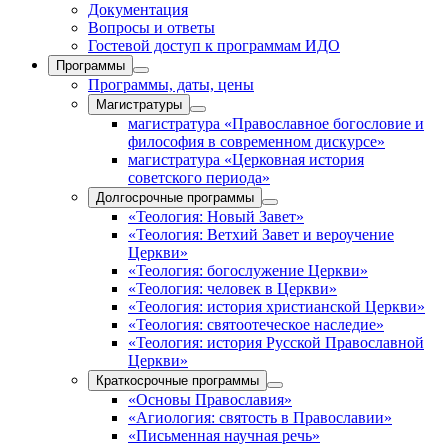
Документация
Вопросы и ответы
Гостевой доступ к программам ИДО
Программы
Программы, даты, цены
Магистратуры
магистратура «Православное богословие и
философия в современном дискурсе»
магистратура «Церковная история
советского периода»
Долгосрочные программы
«Теология: Новый Завет»
«Теология: Ветхий Завет и вероучение
Церкви»
«Теология: богослужение Церкви»
«Теология: человек в Церкви»
«Теология: история христианской Церкви»
«Теология: святоотеческое наследие»
«Теология: история Русской Православной
Церкви»
Краткосрочные программы
«Основы Православия»
«Агиология: святость в Православии»
«Письменная научная речь»