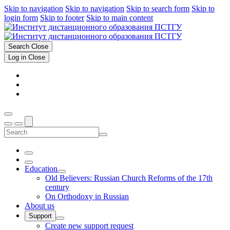
Skip to navigation
Skip to navigation
Skip to search form
Skip to
login form
Skip to footer
Skip to main content
Search
Close
Log in
Close
Education
Old Believers: Russian Church Reforms of the 17th
century
On Orthodoxy in Russian
About us
Support
Create new support request