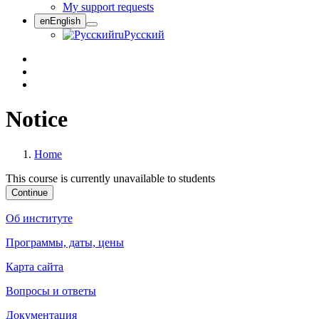
My support requests
en
English
ru
Русский
Notice
Home
This course is currently unavailable to students
Continue
Об институте
Программы, даты, цены
Карта сайта
Вопросы и ответы
Документация