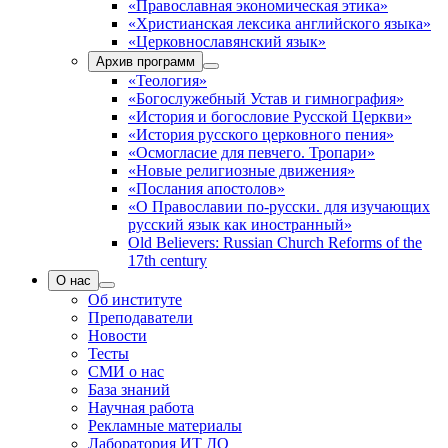
«Православная экономическая этика»
«Христианская лексика английского языка»
«Церковнославянский язык»
Архив программ
«Теология»
«Богослужебный Устав и гимнография»
«История и богословие Русской Церкви»
«История русского церковного пения»
«Осмогласие для певчего. Тропари»
«Новые религиозные движения»
«Послания апостолов»
«О Православии по-русски. для изучающих
русский язык как иностранный»
Old Believers: Russian Church Reforms of the
17th century
О нас
Об институте
Преподаватели
Новости
Тесты
СМИ о нас
База знаний
Научная работа
Рекламные материалы
Лаборатория ИТ ДО