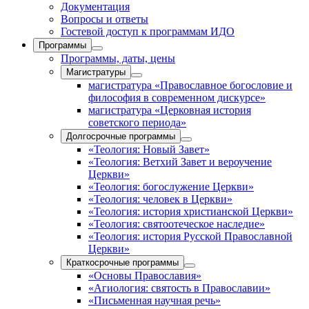
Документация
Вопросы и ответы
Гостевой доступ к программам ИДО
Программы
Программы, даты, цены
Магистратуры
магистратура «Православное богословие и
философия в современном дискурсе»
магистратура «Церковная история
советского периода»
Долгосрочные программы
«Теология: Новый Завет»
«Теология: Ветхий Завет и вероучение
Церкви»
«Теология: богослужение Церкви»
«Теология: человек в Церкви»
«Теология: история христианской Церкви»
«Теология: святоотеческое наследие»
«Теология: история Русской Православной
Церкви»
Краткосрочные программы
«Основы Православия»
«Агиология: святость в Православии»
«Письменная научная речь»