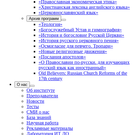
«Православная экономическая этика»
«Христианская лексика английского языка»
«Церковнославянский язык»
Архив программ
«Теология»
«Богослужебный Устав и гимнография»
«История и богословие Русской Церкви»
«История русского церковного пения»
«Осмогласие для певчего. Тропари»
«Новые религиозные движения»
«Послания апостолов»
«О Православии по-русски. для изучающих
русский язык как иностранный»
Old Believers: Russian Church Reforms of the
17th century
О нас
Об институте
Преподаватели
Новости
Тесты
СМИ о нас
База знаний
Научная работа
Рекламные материалы
Лаборатория ИТ ДО