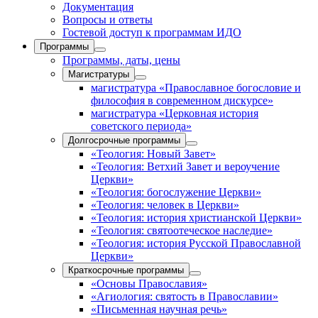
Документация
Вопросы и ответы
Гостевой доступ к программам ИДО
Программы
Программы, даты, цены
Магистратуры
магистратура «Православное богословие и
философия в современном дискурсе»
магистратура «Церковная история
советского периода»
Долгосрочные программы
«Теология: Новый Завет»
«Теология: Ветхий Завет и вероучение
Церкви»
«Теология: богослужение Церкви»
«Теология: человек в Церкви»
«Теология: история христианской Церкви»
«Теология: святоотеческое наследие»
«Теология: история Русской Православной
Церкви»
Краткосрочные программы
«Основы Православия»
«Агиология: святость в Православии»
«Письменная научная речь»