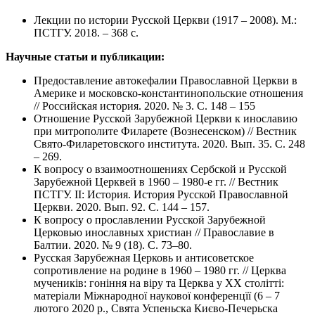
Лекции по истории Русской Церкви (1917 – 2008). М.:
ПСТГУ. 2018. – 368 с.
Научные статьи и публикации:
Предоставление автокефалии Православной Церкви в
Америке и московско-константинопольские отношения
// Российская история. 2020. № 3. С. 148 – 155
Отношение Русской Зарубежной Церкви к инославию
при митрополите Филарете (Вознесенском) // Вестник
Свято-Филаретовского института. 2020. Вып. 35. С. 248
– 269.
К вопросу о взаимоотношениях Сербской и Русской
Зарубежной Церквей в 1960 – 1980-е гг. // Вестник
ПСТГУ. II: История. История Русской Православной
Церкви. 2020. Вып. 92. С. 144 – 157.
К вопросу о прославлении Русской Зарубежной
Церковью инославных христиан // Православие в
Балтии. 2020. № 9 (18). С. 73–80.
Русская Зарубежная Церковь и антисоветское
сопротивление на родине в 1960 – 1980 гг. // Церква
мученикiв: гонiння на вiру та Церква у ХХ столiттi:
матерiали Мiжнародної наукової конференцїї (6 – 7
лютого 2020 р., Свята Успеньска Києво-Печерьска