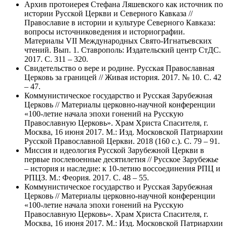
Архив протоиерея Стефана Ляшевского как источник по
истории Русской Церкви и Северного Кавказа //
Православие в истории и культуре Северного Кавказа:
вопросы источниковедения и историографии.
Материалы VII Международных Свято-Игнатьевских
чтений. Вып. 1. Ставрополь: Издательский центр СтДС.
2017. С. 311 – 320.
Свидетельство о вере и родине. Русская Православная
Церковь за границей // Живая история. 2017. № 10. С. 42
– 47.
Коммунистическое государство и Русская Зарубежная
Церковь // Материалы церковно-научной конференции
«100-летие начала эпохи гонений на Русскую
Православную Церковь». Храм Христа Спасителя, г.
Москва, 16 июня 2017. М.: Изд. Московской Патриархии
Русской Православной Церкви. 2018 (160 с.). С. 79 – 91.
Миссия и идеология Русской Зарубежной Церкви в
первые послевоенные десятилетия // Русское Зарубежье
– история и наследие: к 10-летию воссоединения РПЦ и
РПЦЗ. М.: Феория. 2017. С. 48 – 55.
Коммунистическое государство и Русская Зарубежная
Церковь // Материалы церковно-научной конференции
«100-летие начала эпохи гонений на Русскую
Православную Церковь». Храм Христа Спасителя, г.
Москва, 16 июня 2017. М.: Изд. Московской Патриархии