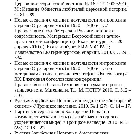
Церковно-исторический вестник. № 16 – 17. 2009/2010.
М.: Издание Общества любителей церковной истории.
С. 81 – 89.
Новые сведения о жизни и деятельности митрополита
Сергия (Страгородского) в 1920 – 1930-е гг. //
Православие в судьбе Урала и России: история и
современность. Материалы Всероссийской научно-
практической конференции (г. Екатеринбург, 18 – 20
апреля 2010 г.). Екатеринбург: ИИА УрО РАН;
Издательство Екатеринбургской епархии, 2010. С. 329 –
334.
Новые сведения о жизни и деятельности митрополита
Сергия (Страгородского) в 1920 – 1930-е гг. (по
материалам архива протоиерея Стефана Ляшевского) //
ХХ Ежегодная богословская конференция
Православного Свято-Тихоновского гуманитарного
университета. Материалы. Т.1. М. ПСТГУ. 2010. С. 312 –
316.
Русская Зарубежная Церковь и преодоление «болгарской
схизмы» // Троицкое наследие. 2010. № 1 (27). С. 14 – 17.
Партия консерваторов в Болгарской Церкви и
коммунистическая власть (к разоблачению одного
укоренившегося мифа) // Троицкое наследие. 2010. № 2
(28). С. 18 – 25.
Русская Зарубежная Церковь и Американская