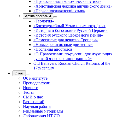
«Православная экономическая этика»
«Христианская лексика английского языка»
«Церковнославянский язык»
Архив программ
«Теология»
«Богослужебный Устав и гимнография»
«История и богословие Русской Церкви»
«История русского церковного пения»
«Осмогласие для певчего. Тропари»
«Новые религиозные движения»
«Послания апостолов»
«О Православии по-русски. для изучающих
русский язык как иностранный»
Old Believers: Russian Church Reforms of the
17th century
О нас
Об институте
Преподаватели
Новости
Тесты
СМИ о нас
База знаний
Научная работа
Рекламные материалы
Лаборатория ИТ ДО