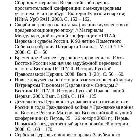
Сборник материалов Всероссийской научно-
просветительской конференции с международным
участием. Екатеринбург: Екатеринбургская епархия;
ИИиА УрО РАН. 2008. С. 152 – 162.
Скорби «строевого капитана» (военное духовенство в
предреволюционную эпоху) // Материалы
Международной научной конференции «1917-й:
Церковь и судьбы России. К 90-летию Поместного
Собора и избрания Патриарха Тихона». М.: ПСТГУ.
2008. С. 43 – 56.
Временное Высшее Церковное управление на Юго-
Востоке России как начало зарубежной церковной
власти // Вестник ПСТГУ. II. История Русской
Православной Церкви. 2008. Вып. 3 (28). С. 50 – 60.
Новые документы по истории взаимоотношений между
Патриархом Тихоном и Карловацким Синодом //
Вестник ПСТГУ. II. История Русской Православной
Церкви. 2008. Вып. 3 (28). С. 119 – 125.
Деятельность Церковного управления на юго-востоке
России в годы Гражданской войны // Гражданская война
на Востоке России: Материалы Всероссийской научной
конференции (г. Пермь, 25 – 26 ноября 2008 г.). Пермь.
Пермский государственный архив новейшей истории.
2008. С. 163 – 170.
Сербская Церковь и вопрос о правах Зарубежного