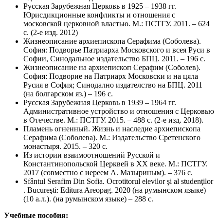
Русская Зарубежная Церковь в 1925 – 1938 гг.
Юрисдикционные конфликты и отношения с
московской церковной властью. М.: ПСТГУ. 2011. – 624
с. (2-е изд. 2012)
Жизнеописание архиепископа Серафима (Соболева).
София: Подворье Патриарха Московского и всея Руси в
Софии, Синодальное издательство БПЦ. 2011. – 196 с.
Жизнеописание на архиепископ Серафим (Соболев).
София: Подворие на Патриарх Московски и на цяла
Русия в София; Синодално издателство на БПЦ. 2011
(на болгарском яз.) – 196 с.
Русская Зарубежная Церковь в 1939 – 1964 гг.
Административное устройство и отношения с Церковью
в Отечестве. М.: ПСТГУ. 2015. – 488 с. (2-е изд. 2018).
Пламень огненный. Жизнь и наследие архиепископа
Серафима (Соболева). М.: Издательство Сретенского
монастыря. 2015. – 320 с.
Из истории взаимоотношений Русской и
Константинопольской Церквей в ХХ веке. М.: ПСТГУ.
2017 (совместно с иереем А. Мазыриным). – 376 с.
Sfântul Serafim Din Sofia. Ocrotitorul elevilor şi al studenţilor
. Bucureşti: Editura Areopag. 2020 (на румынском языке)
(10 а.л.). (на румынском языке) – 288 с.
Учебные пособия: