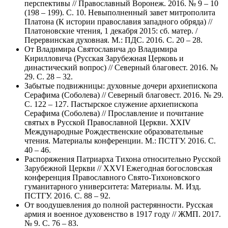
перспективы // Православный Воронеж. 2016. № 9 – 10
(198 – 199). С. 10. Невыполненный завет митрополита
Платона (К истории православия западного обряда) //
Платоновские чтения, 1 декабря 2015: сб. матер. /
Перервинская духовная. М.: ПДС. 2016. С. 20 – 28.
От Владимира Святославича до Владимира
Кирилловича (Русская Зарубежная Церковь и
династический вопрос) // Северный благовест. 2016. №
29. С. 28 – 32.
Забытые подвижницы: духовные дочери архиепископа
Серафима (Соболева) // Северный благовест. 2016. № 29.
С. 122 – 127. Пастырское служение архиепископа
Серафима (Соболева) // Прославление и почитание
святых в Русской Православной Церкви. XXIV
Международные Рождественские образовательные
чтения. Материалы конференции. М.: ПСТГУ. 2016. С.
40 – 46.
Распоряжения Патриарха Тихона относительно Русской
Зарубежной Церкви // ХХVI Ежегодная богословская
конференция Православного Свято-Тихоновского
гуманитарного университета: Материалы. М. Изд.
ПСТГУ. 2016. С. 88 – 92.
От воодушевления до полной растерянности. Русская
армия и военное духовенство в 1917 году // ЖМП. 2017.
№ 9. С. 76 – 83.