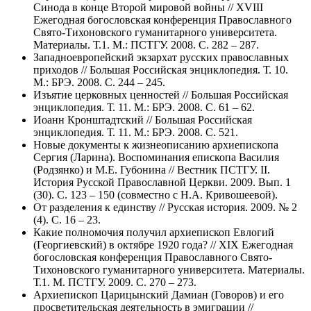
Синода в конце Второй мировой войны // ХVIII
Ежегодная богословская конференция Православного
Свято-Тихоновского гуманитарного университета.
Материалы. Т.1. М.: ПСТГУ. 2008. С. 282 – 287.
Западноевропейский экзархат русских православных
приходов // Большая Российская энциклопедия. Т. 10.
М.: БРЭ. 2008. С. 244 – 245.
Изъятие церковных ценностей // Большая Российская
энциклопедия. Т. 11. М.: БРЭ. 2008. С. 61 – 62.
Иоанн Кронштадтский // Большая Российская
энциклопедия. Т. 11. М.: БРЭ. 2008. С. 521.
Новые документы к жизнеописанию архиепископа
Сергия (Ларина). Воспоминания епископа Василия
(Родзянко) и М.Е. Губонина // Вестник ПСТГУ. II.
История Русской Православной Церкви. 2009. Вып. 1
(30). С. 123 – 150 (совместно с Н.А. Кривошеевой).
От разделения к единству // Русская история. 2009. № 2
(4). С. 16 – 23.
Какие полномочия получил архиепископ Евлогий
(Георгиевский) в октябре 1920 года? // ХIХ Ежегодная
богословская конференция Православного Свято-
Тихоновского гуманитарного университета. Материалы.
Т.1. М. ПСТГУ. 2009. С. 270 – 273.
Архиепископ Царицынский Дамиан (Говоров) и его
просветительская деятельность в эмиграции //