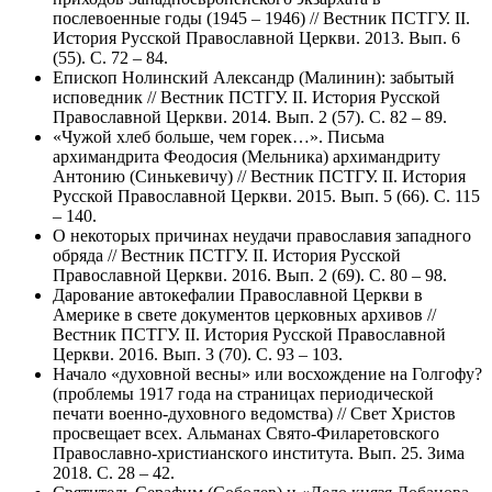
послевоенные годы (1945 – 1946) // Вестник ПСТГУ. II.
История Русской Православной Церкви. 2013. Вып. 6
(55). С. 72 – 84.
Епископ Нолинский Александр (Малинин): забытый
исповедник // Вестник ПСТГУ. II. История Русской
Православной Церкви. 2014. Вып. 2 (57). С. 82 – 89.
«Чужой хлеб больше, чем горек…». Письма
архимандрита Феодосия (Мельника) архимандриту
Антонию (Синькевичу) // Вестник ПСТГУ. II. История
Русской Православной Церкви. 2015. Вып. 5 (66). С. 115
– 140.
О некоторых причинах неудачи православия западного
обряда // Вестник ПСТГУ. II. История Русской
Православной Церкви. 2016. Вып. 2 (69). С. 80 – 98.
Дарование автокефалии Православной Церкви в
Америке в свете документов церковных архивов //
Вестник ПСТГУ. II. История Русской Православной
Церкви. 2016. Вып. 3 (70). С. 93 – 103.
Начало «духовной весны» или восхождение на Голгофу?
(проблемы 1917 года на страницах периодической
печати военно-духовного ведомства) // Свет Христов
просвещает всех. Альманах Свято-Филаретовского
Православно-христианского института. Вып. 25. Зима
2018. С. 28 – 42.