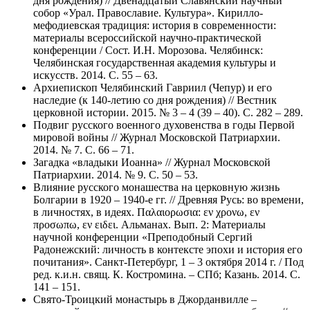
дня рождения) // Двенадцатый Славянский научный
собор «Урал. Православие. Культура». Кирилло-
мефодиевская традиция: история в современности:
материалы всероссийской научно-практической
конференции / Сост. И.Н. Морозова. Челябинск:
Челябинская государственная академия культуры и
искусств. 2014. С. 55 – 63.
Архиепископ Челябинский Гавриил (Чепур) и его
наследие (к 140-летию со дня рождения) // Вестник
церковной истории. 2015. № 3 – 4 (39 – 40). С. 282 – 289.
Подвиг русского военного духовенства в годы Первой
мировой войны // Журнал Московской Патриархии.
2014. № 7. С. 66 – 71.
Загадка «владыки Иоанна» // Журнал Московской
Патриархии. 2014. № 9. С. 50 – 53.
Влияние русского монашества на церковную жизнь
Болгарии в 1920 – 1940-е гг. // Древняя Русь: во времени,
в личностях, в идеях. Παλαιορωσια: εν χρονω, εν
προσωπω, εν ειδει. Альманах. Вып. 2: Материалы
научной конференции «Преподобный Сергий
Радонежский: личность в контексте эпохи и история его
почитания». Санкт-Петербург, 1 – 3 октября 2014 г. / Под
ред. к.и.н. свящ. К. Костромина. – СПб; Казань. 2014. С.
141 – 151.
Свято-Троицкий монастырь в Джорданвилле –