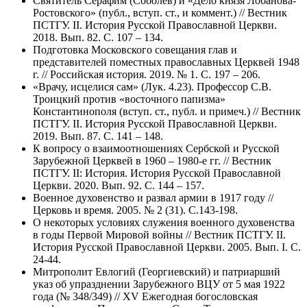
Святитель Серафим (Соболев) и «Дело князя Лобанова-
Ростовского» (публ., вступ. ст., и коммент.) // Вестник
ПСТГУ. II. История Русской Православной Церкви.
2018. Вып. 82. С. 107 – 134.
Подготовка Московского совещания глав и
представителей поместных православных Церквей 1948
г. // Российская история. 2019. № 1. С. 197 – 206.
«Врачу, исцелися сам» (Лук. 4.23). Профессор С.В.
Троицкий против «восточного папизма»
Константинополя (вступ. ст., публ. и примеч.) // Вестник
ПСТГУ. II. История Русской Православной Церкви.
2019. Вып. 87. С. 141 – 148.
К вопросу о взаимоотношениях Сербской и Русской
Зарубежной Церквей в 1960 – 1980-е гг. // Вестник
ПСТГУ. II: История. История Русской Православной
Церкви. 2020. Вып. 92. С. 144 – 157.
Военное духовенство и развал армии в 1917 году //
Церковь и время. 2005. № 2 (31). С.143-198.
О некоторых условиях служения военного духовенства
в годы Первой Мировой войны // Вестник ПСТГУ. II.
История Русской Православной Церкви. 2005. Вып. I. С.
24-44.
Митрополит Евлогий (Георгиевский) и патриарший
указ об упразднении Зарубежного ВЦУ от 5 мая 1922
года (№ 348/349) // ХV Ежегодная богословская