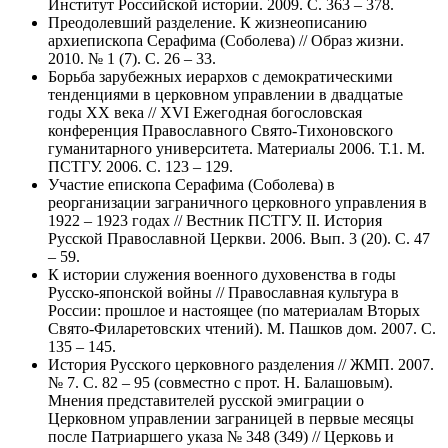
Институт Российской истории. 2009. С. 363 – 378.
Преодолевший разделение. К жизнеописанию
архиепископа Серафима (Соболева) // Образ жизни.
2010. № 1 (7). С. 26 – 33.
Борьба зарубежных иерархов с демократическими
тенденциями в церковном управлении в двадцатые
годы ХХ века // ХVI Ежегодная богословская
конференция Православного Свято-Тихоновского
гуманитарного университета. Материалы 2006. Т.1. М.
ПСТГУ. 2006. С. 123 – 129.
Участие епископа Серафима (Соболева) в
реорганизации заграничного церковного управления в
1922 – 1923 годах // Вестник ПСТГУ. II. История
Русской Православной Церкви. 2006. Вып. 3 (20). С. 47
– 59.
К истории служения военного духовенства в годы
Русско-японской войны // Православная культура в
России: прошлое и настоящее (по материалам Вторых
Свято-Филаретовских чтений). М. Пашков дом. 2007. С.
135 – 145.
История Русского церковного разделения // ЖМП. 2007.
№ 7. С. 82 – 95 (совместно с прот. Н. Балашовым).
Мнения представителей русской эмиграции о
Церковном управлении заграницей в первые месяцы
после Патриаршего указа № 348 (349) // Церковь и