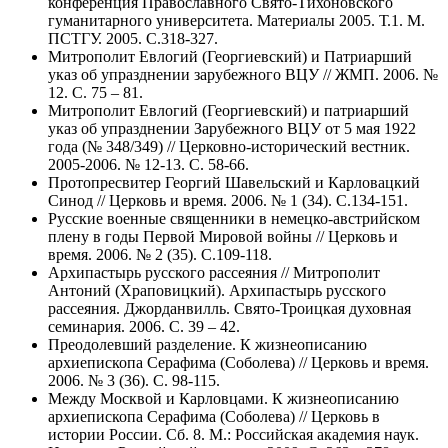
конференция Православного Свято-Тихоновского
гуманитарного университета. Материалы 2005. Т.1. М.
ПСТГУ. 2005. С.318-327.
Митрополит Евлогий (Георгиевский) и Патриарший
указ об упразднении зарубежного ВЦУ // ЖМП. 2006. №
12. С. 75 – 81.
Митрополит Евлогий (Георгиевский) и патриарший
указ об упразднении Зарубежного ВЦУ от 5 мая 1922
года (№ 348/349) // Церковно-исторический вестник.
2005-2006. № 12-13. С. 58-66.
Протопресвитер Георгий Шавельский и Карловацкий
Синод // Церковь и время. 2006. № 1 (34). С.134-151.
Русские военные священники в немецко-австрийском
плену в годы Первой Мировой войны // Церковь и
время. 2006. № 2 (35). С.109-118.
Архипастырь русского рассеяния // Митрополит
Антоний (Храповицкий). Архипастырь русского
рассеяния. Джорданвилль. Свято-Троицкая духовная
семинария. 2006. С. 39 – 42.
Преодолевший разделение. К жизнеописанию
архиепископа Серафима (Соболева) // Церковь и время.
2006. № 3 (36). С. 98-115.
Между Москвой и Карловцами. К жизнеописанию
архиепископа Серафима (Соболева) // Церковь в
истории России. Сб. 8. М.: Российская академия наук.