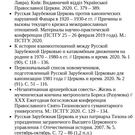
Лавра). Київ: Видавничий вiддiл Української
Православної Церкви. 2020. С. 379 – 389.
Русская Зарубежная Церковь против канонических
нарушений Фанара в 1920 – 1930-е гг. // Причины и
вызовы текущего кризиса межправославных
отношений. Материалы научно-практической
конференции (ПСТГУ 25 – 26 февраля 2019 года). М.:
ПСТГУ. 2020.
К истории взаимоотношений между Русской
Зарубежной Церковью и катакомбным движением на
родине в 1970 – 1980-х гг. // Церковь и время. 2020. № 1
(90). С 118 – 136.
Первоначальный список новомучеников,
подготовленный Русской Зарубежной Церковью для
канонизации 1981 года // Церковь и время. 2020. № 2
(91). С. 51 – 116.
«Незапятнанная архиерейская совесть». Жизнь и
мученическая кончина митрополита Бориса (Разумова) //
ХХХ Ежегодная богословская конференция
Православного Свято-Тихоновского гуманитарного
университета. М.: ПСТГУ. 2020. С. 129 – 134.
Русская Зарубежная Церковь и указ патриарха Тихона об
упразднении заграничного Высшего Церковного
управления // Отечественная история. 2007. № 5.
сентябрь-октябрь. С. 72 – 86 (1,2 п.л.)