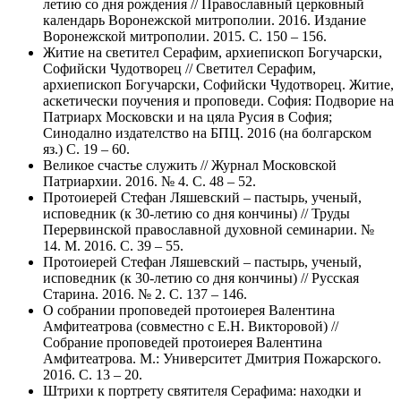
летию со дня рождения // Православный церковный
календарь Воронежской митрополии. 2016. Издание
Воронежской митрополии. 2015. С. 150 – 156.
Житие на светител Серафим, архиепископ Богучарски,
Софийски Чудотворец // Светител Серафим,
архиепископ Богучарски, Софийски Чудотворец. Житие,
аскетически поучения и проповеди. София: Подворие на
Патриарх Московски и на цяла Русия в София;
Синодално издателство на БПЦ. 2016 (на болгарском
яз.) С. 19 – 60.
Великое счастье служить // Журнал Московской
Патриархии. 2016. № 4. С. 48 – 52.
Протоиерей Стефан Ляшевский – пастырь, ученый,
исповедник (к 30-летию со дня кончины) // Труды
Перервинской православной духовной семинарии. №
14. М. 2016. С. 39 – 55.
Протоиерей Стефан Ляшевский – пастырь, ученый,
исповедник (к 30-летию со дня кончины) // Русская
Старина. 2016. № 2. С. 137 – 146.
О собрании проповедей протоиерея Валентина
Амфитеатрова (совместно с Е.Н. Викторовой) //
Собрание проповедей протоиерея Валентина
Амфитеатрова. М.: Университет Дмитрия Пожарского.
2016. С. 13 – 20.
Штрихи к портрету святителя Серафима: находки и