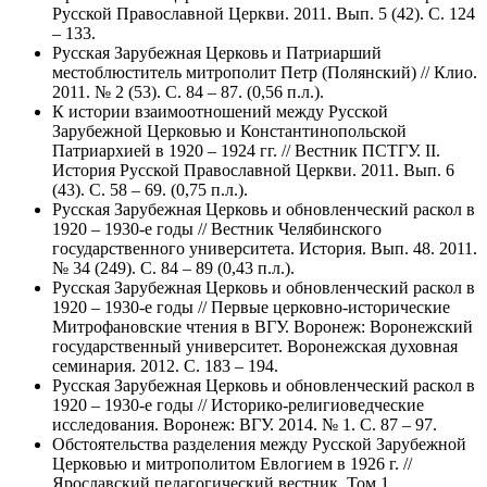
Русской Православной Церкви. 2011. Вып. 5 (42). С. 124
– 133.
Русская Зарубежная Церковь и Патриарший
местоблюститель митрополит Петр (Полянский) // Клио.
2011. № 2 (53). С. 84 – 87. (0,56 п.л.).
К истории взаимоотношений между Русской
Зарубежной Церковью и Константинопольской
Патриархией в 1920 – 1924 гг. // Вестник ПСТГУ. II.
История Русской Православной Церкви. 2011. Вып. 6
(43). С. 58 – 69. (0,75 п.л.).
Русская Зарубежная Церковь и обновленческий раскол в
1920 – 1930-е годы // Вестник Челябинского
государственного университета. История. Вып. 48. 2011.
№ 34 (249). С. 84 – 89 (0,43 п.л.).
Русская Зарубежная Церковь и обновленческий раскол в
1920 – 1930-е годы // Первые церковно-исторические
Митрофановские чтения в ВГУ. Воронеж: Воронежский
государственный университет. Воронежская духовная
семинария. 2012. С. 183 – 194.
Русская Зарубежная Церковь и обновленческий раскол в
1920 – 1930-е годы // Историко-религиоведческие
исследования. Воронеж: ВГУ. 2014. № 1. С. 87 – 97.
Обстоятельства разделения между Русской Зарубежной
Церковью и митрополитом Евлогием в 1926 г. //
Ярославский педагогический вестник. Том 1