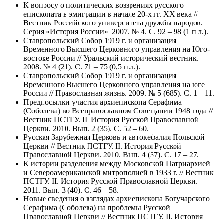
К вопросу о политических воззрениях русского
епископата в эмиграции в начале 20-х гг. ХХ века //
Вестник Российского университета дружбы народов.
Серия «История России». 2007. № 4. С. 92 – 98 (1 п.л.).
Ставропольский Собор 1919 г. и организация
Временного Высшего Церковного управления на Юго-
востоке России // Уральский исторический вестник.
2008. № 4 (21). С. 71 – 75 (0,5 п.л.).
Ставропольский Собор 1919 г. и организация
Временного Высшего Церковного управления на юге
России // Православная жизнь. 2009. № 5 (685). С. 1 – 11.
Предпосылки участия архиепископа Серафима
(Соболева) во Всеправославном Совещании 1948 года //
Вестник ПСТГУ. II. История Русской Православной
Церкви. 2010. Вып. 2 (35). С. 52 – 60.
Русская Зарубежная Церковь и автокефалия Польской
Церкви // Вестник ПСТГУ. II. История Русской
Православной Церкви. 2010. Вып. 4 (37). С. 17 – 27.
К истории разделения между Московской Патриархией
и Североамериканской митрополией в 1933 г. // Вестник
ПСТГУ. II. История Русской Православной Церкви.
2011. Вып. 3 (40). С. 46 – 58.
Новые сведения о взглядах архиепископа Богучарского
Серафима (Соболева) на проблемы Русской
Православной Церкви // Вестник ПСТГУ. II. История