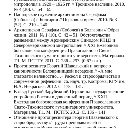
митрополия в 1920 – 1926 гг. // Троицкое наследие. 2010.
№ 4 (30). С. 54 – 65.
Пастырское служение архиепископа Серафима
(Соболева) в Болгарии // Церковь и время. 2010. № 3
(52). С. 219 – 240.
Архиепископ Серафим (Соболев) в Болгарии // Образ
жизни. 2011. № 1 (10). С. 42 – 51. Обстоятельства
разделения между Архиерейским Синодом РПЦЗ и
Североамериканской митрополией // ХХI Ежегодная
богословская конференция Православного Свято-
Тихоновского гуманитарного университета. Материалы.
Т.1. М. ПСТГУ. 2011. С. 286 – 293. (0,67 п.л.).
Протопресвитер Георгий Шавельский и вопрос о
каноничности Белокриницкой иерархии // «А мне
глаголати неленостно…» Раскол и старообрядчество в
современной рефлексии: сб. науч. тр. Кострома: КГУ им.
Н.А. Некрасова. 2012. С. 178 – 181.
Взгляд Русской Зарубежной Церкви на государственное
устройство России в довоенный период // ХХII
Ежегодная богословская конференция Православного
Свято-Тихоновского гуманитарного университета.
Материалы. Т.1. М.: ПСТГУ. 2012. С. 136 – 141.
Отношение протопресвитера Георгия Шавельского к
старообрядчеству // Труды преподавателей и
выпускников Воронежской православной духовной