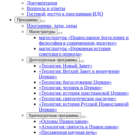
Документация
Вопросы и ответы
Гостевой доступ к программам ИДО
Программы
Программы, даты, цены
Магистратуры
магистратура «Православное богословие и
философия в современном дискурсе»
магистратура «Церковная история
советского периода»
Долгосрочные программы
«Теология: Новый Завет»
«Теология: Ветхий Завет и вероучение
Церкви»
«Теология: богослужение Церкви»
«Теология: человек в Церкви»
«Теология: история христианской Церкви»
«Теология: святоотеческое наследие»
«Теология: история Русской Православной
Церкви»
Краткосрочные программы
«Основы Православия»
«Агиология: святость в Православии»
«Письменная научная речь»