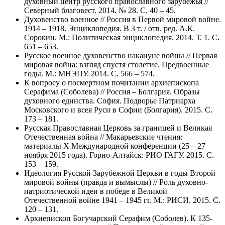
духовный центр русского православного зарубежья //
Северный благовест. 2014. № 28. С. 40 – 45.
Духовенство военное // Россия в Первой мировой войне.
1914 – 1918. Энциклопедия. В 3 т. / отв. ред. А.К.
Сорокин. М.: Политическая энциклопедия. 2014. Т. 1. С.
651 – 653.
Русское военное духовенство накануне войны // Первая
мировая война: взгляд спустя столетие. Предвоенные
годы. М.: МНЭПУ. 2014. С. 566 – 574.
К вопросу о посмертном почитании архиепископа
Серафима (Соболева) // Россия – Болгария. Образы
духовного единства. София. Подворье Патриарха
Московского и всея Руси в Софии (Болгария). 2015. С.
173 – 181.
Русская Православная Церковь за границей и Великая
Отечественная война // Макарьевские чтения:
материалы Х Международной конференции (25 – 27
ноября 2015 года). Горно-Алтайск: РИО ГАГУ. 2015. С.
153 – 159.
Идеология Русской Зарубежной Церкви в годы Второй
мировой войны (правда и вымыслы) // Роль духовно-
патриотической идеи в победе в Великой
Отечественной войне 1941 – 1945 гг. М.: РИСИ. 2015. С.
120 – 131.
Архиепископ Богучарский Серафим (Соболев). К 135-