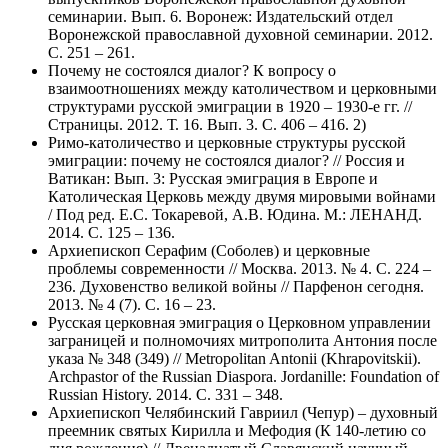
семинарии. Вып. 6. Воронеж: Издательский отдел
Воронежской православной духовной семинарии. 2012.
С. 251 – 261.
Почему не состоялся диалог? К вопросу о
взаимоотношениях между католичеством и церковными
структурами русской эмиграции в 1920 – 1930-е гг. //
Страницы. 2012. Т. 16. Вып. 3. С. 406 – 416. 2)
Римо-католичество и церковные структуры русской
эмиграции: почему не состоялся диалог? // Россия и
Ватикан: Вып. 3: Русская эмиграция в Европе и
Католическая Церковь между двумя мировыми войнами
/ Под ред. Е.С. Токаревой, А.В. Юдина. М.: ЛЕНАНД.
2014. С. 125 – 136.
Архиепископ Серафим (Соболев) и церковные
проблемы современности // Москва. 2013. № 4. С. 224 –
236. Духовенство великой войны // Парфенон сегодня.
2013. № 4 (7). С. 16 – 23.
Русская церковная эмиграция о Церковном управлении
заграницей и полномочиях митрополита Антония после
указа № 348 (349) // Metropolitan Antonii (Khrapovitskii).
Archpastor of the Russian Diaspora. Jordanille: Foundation of
Russian History. 2014. С. 331 – 348.
Архиепископ Челябинский Гавриил (Чепур) – духовный
преемник святых Кирилла и Мефодия (К 140-летию со