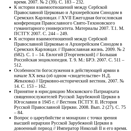
время. 2007. № 2 (39). С. 183 – 232.
К истории взаимоотношений между Сербской
Православной Церковью и Архиерейским Синодом в
Сремских Карловцах // ХVII Ежегодная богословская
конференция Православного Свято-Тихоновского
гуманитарного университета. Материалы 2007. Т.1. М.
ПСТГУ. 2007. С. 244 – 249.
К истории взаимоотношений между Сербской
Православной Церковью и Архиерейским Синодом в
Сремских Карловцах // Православная жизнь. 2009. № 2
(682). С. 1 – 14. Евлогий [Георгиевский] // Большая
Российская энциклопедия. Т. 9. М.: БРЭ. 2007. С. 511 –
512.
Особенности богослужения в действующей армии в
начале ХХ века (об одном «свидетельстве» Н.Д.
Жевахова) // Церковно-исторический вестник. 2007. №
14. С. 153 – 162.
Принятие в юрисдикцию Московского Патриархата
священнослужителей Русской Зарубежной Церкви в
Югославии в 1945 г. // Вестник ПСТГУ. II. История
Русской Православной Церкви. 2008. Вып. 2 (27). С. 75
– 84.
Вопрос о цареубийстве и монархии с точки зрения
высшей иерархии Русской Зарубежной Церкви в
довоенный период // Император Николай II и его время.