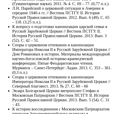
(Гуманитарные науки). 2011. № 4. С. 69 – 77. (0,77 п.л.).
Л.Н. Парийский о церковной ситуации в Америке в
середине 1940-х гг. // Вестник ПСТГУ. II. История
Русской Православной Церкви. 2012. Вып. 6 (49). С. 65
– 118. (3,25 п.л.).
К вопросу о подготовке канонизации царской семьи в
Русской Зарубежной Церкви // Вестник ПСТГУ. II.
История Русской Православной Церкви. 2013. Вып. 3
(52). С. 42 – 51.
Споры о церковном отпевании и канонизации
Императора Николая II в Русской Зарубежной Церкви //
Дом Романовых в истории. Материалы международной
научно-богословской историко-краеведческой
конференции. Пятые Феодоритовские чтения.
Мурманск – Санкт-Петербург: Ладан. 2013. С. 353 – 361.
(0,3 п.л.)
Споры о церковном отпевании и канонизации
Императора Николая II в Русской Зарубежной Церкви //
Северный благовест. 2013. № 27. С. 60 – 66
Экзарх Болгарской Церкви митрополит Стефан и
Московская Патриархия // Вестник ПСТГУ. II. История
Русской Православной Церкви. 2013. Вып. 5 (54). С. 31
– 43.
К истории воссоединения с Московским Патриархатом
приходов Западноевропейского экзархата в