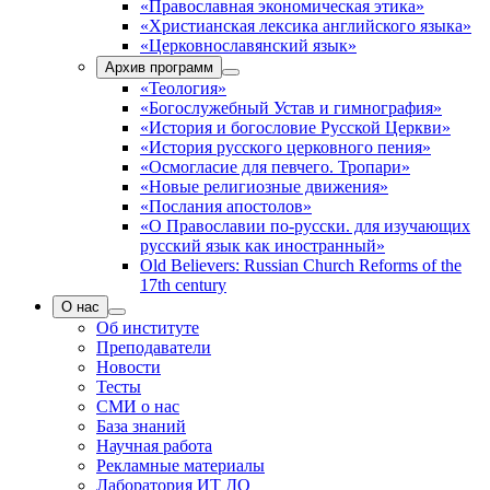
«Православная экономическая этика»
«Христианская лексика английского языка»
«Церковнославянский язык»
Архив программ
«Теология»
«Богослужебный Устав и гимнография»
«История и богословие Русской Церкви»
«История русского церковного пения»
«Осмогласие для певчего. Тропари»
«Новые религиозные движения»
«Послания апостолов»
«О Православии по-русски. для изучающих
русский язык как иностранный»
Old Believers: Russian Church Reforms of the
17th century
О нас
Об институте
Преподаватели
Новости
Тесты
СМИ о нас
База знаний
Научная работа
Рекламные материалы
Лаборатория ИТ ДО