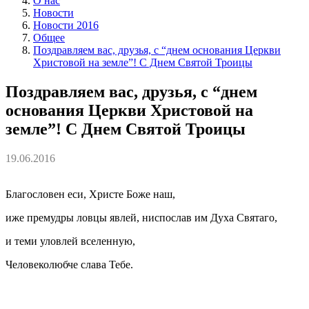
О нас
Новости
Новости 2016
Общее
Поздравляем вас, друзья, с “днем основания Церкви
Христовой на земле”! С Днем Святой Троицы
Поздравляем вас, друзья, с “днем
основания Церкви Христовой на
земле”! С Днем Святой Троицы
19.06.2016
Благословен еси, Христе Боже наш,
иже премудры ловцы явлей, ниспослав им Духа Святаго,
и теми уловлей вселенную,
Человеколюбче слава Тебе.