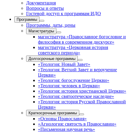
Документация
Вопросы и ответы
Гостевой доступ к программам ИДО
Программы
Программы, даты, цены
Магистратуры
магистратура «Православное богословие и
философия в современном дискурсе»
магистратура «Церковная история
советского периода»
Долгосрочные программы
«Теология: Новый Завет»
«Теология: Ветхий Завет и вероучение
Церкви»
«Теология: богослужение Церкви»
«Теология: человек в Церкви»
«Теология: история христианской Церкви»
«Теология: святоотеческое наследие»
«Теология: история Русской Православной
Церкви»
Краткосрочные программы
«Основы Православия»
«Агиология: святость в Православии»
«Письменная научная речь»