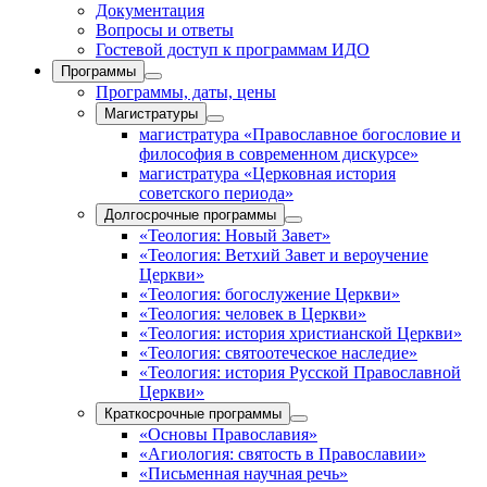
Документация
Вопросы и ответы
Гостевой доступ к программам ИДО
Программы
Программы, даты, цены
Магистратуры
магистратура «Православное богословие и
философия в современном дискурсе»
магистратура «Церковная история
советского периода»
Долгосрочные программы
«Теология: Новый Завет»
«Теология: Ветхий Завет и вероучение
Церкви»
«Теология: богослужение Церкви»
«Теология: человек в Церкви»
«Теология: история христианской Церкви»
«Теология: святоотеческое наследие»
«Теология: история Русской Православной
Церкви»
Краткосрочные программы
«Основы Православия»
«Агиология: святость в Православии»
«Письменная научная речь»