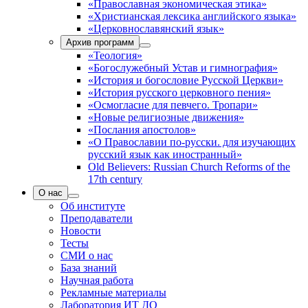
«Православная экономическая этика»
«Христианская лексика английского языка»
«Церковнославянский язык»
Архив программ
«Теология»
«Богослужебный Устав и гимнография»
«История и богословие Русской Церкви»
«История русского церковного пения»
«Осмогласие для певчего. Тропари»
«Новые религиозные движения»
«Послания апостолов»
«О Православии по-русски. для изучающих
русский язык как иностранный»
Old Believers: Russian Church Reforms of the
17th century
О нас
Об институте
Преподаватели
Новости
Тесты
СМИ о нас
База знаний
Научная работа
Рекламные материалы
Лаборатория ИТ ДО