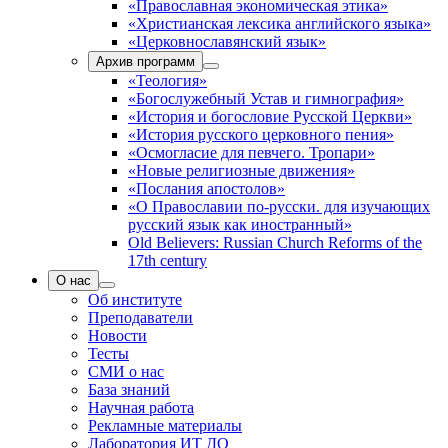
«Православная экономическая этика»
«Христианская лексика английского языка»
«Церковнославянский язык»
Архив программ
«Теология»
«Богослужебный Устав и гимнография»
«История и богословие Русской Церкви»
«История русского церковного пения»
«Осмогласие для певчего. Тропари»
«Новые религиозные движения»
«Послания апостолов»
«О Православии по-русски. для изучающих
русский язык как иностранный»
Old Believers: Russian Church Reforms of the
17th century
О нас
Об институте
Преподаватели
Новости
Тесты
СМИ о нас
База знаний
Научная работа
Рекламные материалы
Лаборатория ИТ ДО