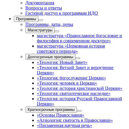
Документация
Вопросы и ответы
Гостевой доступ к программам ИДО
Программы
Программы, даты, цены
Магистратуры
магистратура «Православное богословие и
философия в современном дискурсе»
магистратура «Церковная история
советского периода»
Долгосрочные программы
«Теология: Новый Завет»
«Теология: Ветхий Завет и вероучение
Церкви»
«Теология: богослужение Церкви»
«Теология: человек в Церкви»
«Теология: история христианской Церкви»
«Теология: святоотеческое наследие»
«Теология: история Русской Православной
Церкви»
Краткосрочные программы
«Основы Православия»
«Агиология: святость в Православии»
«Письменная научная речь»