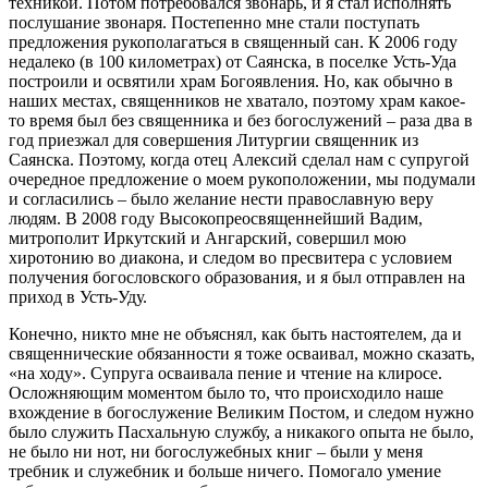
техникой. Потом потребовался звонарь, и я стал исполнять
послушание звонаря. Постепенно мне стали поступать
предложения рукополагаться в священный сан. К 2006 году
недалеко (в 100 километрах) от Саянска, в поселке Усть-Уда
построили и освятили храм Богоявления. Но, как обычно в
наших местах, священников не хватало, поэтому храм какое-
то время был без священника и без богослужений – раза два в
год приезжал для совершения Литургии священник из
Саянска. Поэтому, когда отец Алексий сделал нам с супругой
очередное предложение о моем рукоположении, мы подумали
и согласились – было желание нести православную веру
людям. В 2008 году Высокопреосвященнейший Вадим,
митрополит Иркутский и Ангарский, совершил мою
хиротонию во диакона, и следом во пресвитера с условием
получения богословского образования, и я был отправлен на
приход в Усть-Уду.
Конечно, никто мне не объяснял, как быть настоятелем, да и
священнические обязанности я тоже осваивал, можно сказать,
«на ходу». Супруга осваивала пение и чтение на клиросе.
Осложняющим моментом было то, что происходило наше
вхождение в богослужение Великим Постом, и следом нужно
было служить Пасхальную службу, а никакого опыта не было,
не было ни нот, ни богослужебных книг – были у меня
требник и служебник и больше ничего. Помогало умение