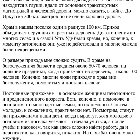
находится в глуши, вдали от основных транспортных
магистралей и железной дороги, можно сказать, в тайге. До
Иркутска 300 километров по не очень хорошей дороге.
Храм в нашем поселке один в радиусе 100 км. Приход
объединяет верующих окрестных деревень. До затопления во
многих селах и в самой Усть-Уде были храмы, но, конечно, к
моменту затопления они уже не действовали и многие жители
были некрещеными.
О размере прихода мне сложно судить. В храме на
богослужениях бывает в среднем около 50-70 человек, на
большие праздники, когда приезжают из деревень, – около 100
человек. Конечно, многие люди приходят в храм вне
богослужения, помолиться и поставить свечи.
Постоянные прихожане – в основном женщины пенсионного
и предпенсионного возраста. Есть, конечно, и помоложе, в
основном это многодетные семьи, но их немного. Совсем
молодых, к сожалению, практически нет. Посмотрим, станут
ли прихожанами наши дети, когда вырастут, хотя молодые в
основном из поселка уезжают – сначала учиться, а после
учебы и насовсем, так как здесь сложно найти работу, да и
перспектив, как говорится, никаких. На службах очень мало
мужчин.