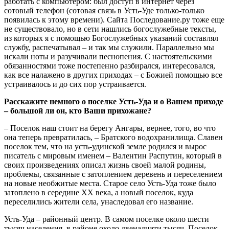
работать с компьютером: был доступ в интернет через
сотовый телефон (сотовая связь в Усть-Уде только-только
появилась к этому времени). Сайта Последование.ру тоже еще
не существовало, но в сети нашлись богослужебные тексты,
из которых я с помощью Богослужебных указаний составлял
службу, распечатывал – и так мы служили. Параллельно мы
искали ноты и разучивали песнопения. С настоятельскими
обязанностями тоже постепенно разбирался, интересовался,
как все налажено в других приходах – с Божией помощью все
устраивалось и до сих пор устраивается.
Расскажите немного о поселке Усть-Уда и о Вашем приходе
– большой ли он, кто Ваши прихожане?
– Поселок наш стоит на берегу Ангары, вернее, того, во что
она теперь превратилась, – Братского водохранилища. Славен
поселок тем, что на усть-удинской земле родился и вырос
писатель с мировым именем – Валентин Распутин, который в
своих произведениях описал жизнь своей малой родины,
проблемы, связанные с затоплением деревень и переселением
на новые необжитые места. Старое село Усть-Уда тоже было
затоплено в середине XX века, а новый поселок, куда
переселились жители села, унаследовал его название.
Усть-Уда – районный центр. В самом поселке около шести
тысяч населения, в районе около двенадцати тысяч. Поселок