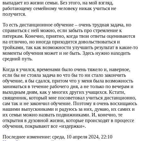
выпадает из жизни семьи. Без этого, на мой взгляд,
работающему семейному человеку никак учиться не
получится.
То есть дистанционное обучение – очень трудная задача, но
справиться с ней можно, если забыть про стремление к
пятеркам. Конечно, приятно, когда твои ответы оцениваются
на отлично, но иногда приходится довольствоваться и
тройками, так как возможности улучшить результат в какие-то
моменты обучения может и не быть. Здесь нужно находить
средний путь.
Когда я учился, временами было очень тяжело и, наверное,
если бы не стояла задача во что бы то ни стало закончить
обучение, я бы сдался, притом что у меня была возможность
заниматься в течение рабочего дня, а не только по вечерам и
выходным дням, как у многих других учащихся. Кстати,
священник, который мне посоветовал учиться дистанционно,
сам так и не закончил обучение. Поэтому я очень восхищаюсь
нашими выпускниками и радуюсь за них, думаю, их самих и
их семьи можно назвать подвижниками. И, конечно, те
открытия в духовной жизни, которые происходят в процессе
обучения, покрывают все «издержки».
Последнее изменение: среда, 10 апреля 2024, 22:10