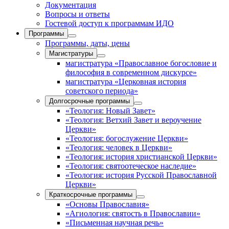
Документация
Вопросы и ответы
Гостевой доступ к программам ИДО
Программы
Программы, даты, цены
Магистратуры
магистратура «Православное богословие и
философия в современном дискурсе»
магистратура «Церковная история
советского периода»
Долгосрочные программы
«Теология: Новый Завет»
«Теология: Ветхий Завет и вероучение
Церкви»
«Теология: богослужение Церкви»
«Теология: человек в Церкви»
«Теология: история христианской Церкви»
«Теология: святоотеческое наследие»
«Теология: история Русской Православной
Церкви»
Краткосрочные программы
«Основы Православия»
«Агиология: святость в Православии»
«Письменная научная речь»