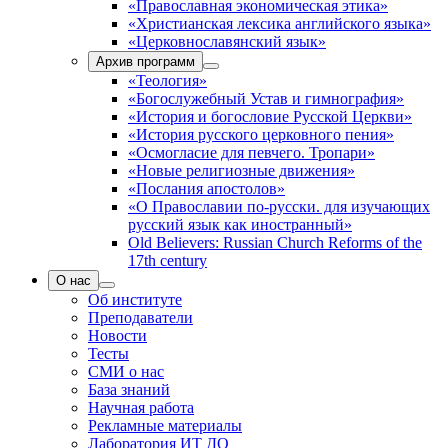
«Православная экономическая этика»
«Христианская лексика английского языка»
«Церковнославянский язык»
Архив программ
«Теология»
«Богослужебный Устав и гимнография»
«История и богословие Русской Церкви»
«История русского церковного пения»
«Осмогласие для певчего. Тропари»
«Новые религиозные движения»
«Послания апостолов»
«О Православии по-русски. для изучающих
русский язык как иностранный»
Old Believers: Russian Church Reforms of the
17th century
О нас
Об институте
Преподаватели
Новости
Тесты
СМИ о нас
База знаний
Научная работа
Рекламные материалы
Лаборатория ИТ ДО