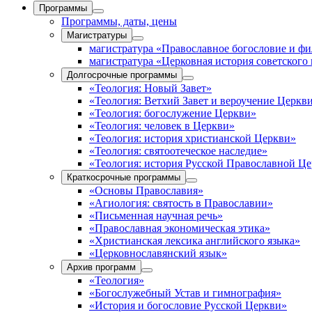
Программы
Программы, даты, цены
Магистратуры
магистратура «Православное богословие и ф
магистратура «Церковная история советского
Долгосрочные программы
«Теология: Новый Завет»
«Теология: Ветхий Завет и вероучение Церкв
«Теология: богослужение Церкви»
«Теология: человек в Церкви»
«Теология: история христианской Церкви»
«Теология: святоотеческое наследие»
«Теология: история Русской Православной Ц
Краткосрочные программы
«Основы Православия»
«Агиология: святость в Православии»
«Письменная научная речь»
«Православная экономическая этика»
«Христианская лексика английского языка»
«Церковнославянский язык»
Архив программ
«Теология»
«Богослужебный Устав и гимнография»
«История и богословие Русской Церкви»