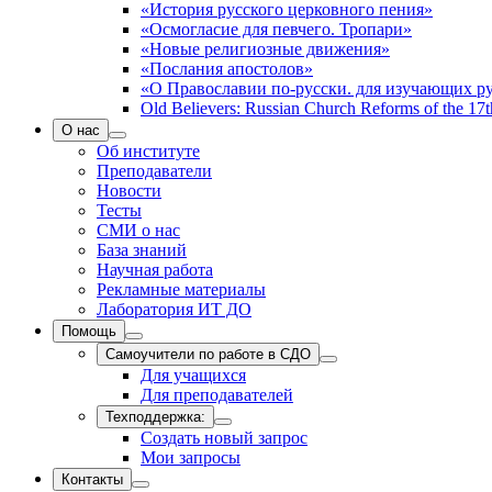
«История русского церковного пения»
«Осмогласие для певчего. Тропари»
«Новые религиозные движения»
«Послания апостолов»
«О Православии по-русски. для изучающих р
Old Believers: Russian Church Reforms of the 17t
О нас
Об институте
Преподаватели
Новости
Тесты
СМИ о нас
База знаний
Научная работа
Рекламные материалы
Лаборатория ИТ ДО
Помощь
Самоучители по работе в СДО
Для учащихся
Для преподавателей
Техподдержка:
Создать новый запрос
Мои запросы
Контакты