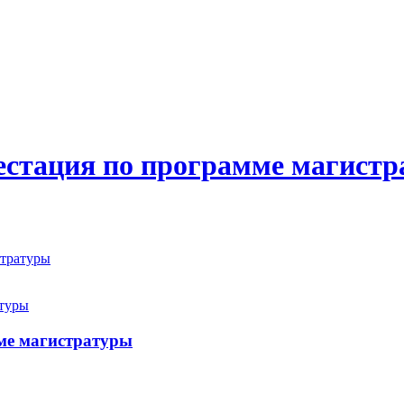
тестация по программе магист
стратуры
мме магистратуры