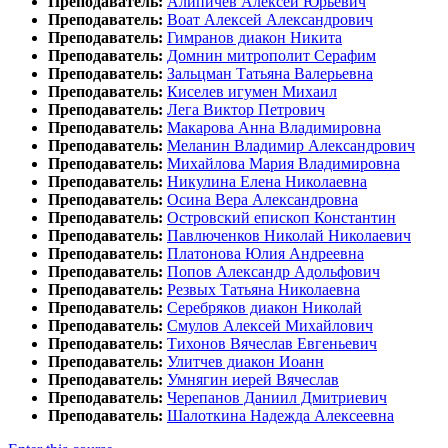
Преподаватель:
Алипичев Алексей Юрьевич
Преподаватель:
Воат Алексей Александрович
Преподаватель:
Гимранов диакон Никита
Преподаватель:
Домнин митрополит Серафим
Преподаватель:
Зальцман Татьяна Валерьевна
Преподаватель:
Киселев игумен Михаил
Преподаватель:
Лега Виктор Петрович
Преподаватель:
Макарова Анна Владимировна
Преподаватель:
Меланин Владимир Александрович
Преподаватель:
Михайлова Мария Владимировна
Преподаватель:
Никулина Елена Николаевна
Преподаватель:
Осина Вера Александровна
Преподаватель:
Островский епископ Константин
Преподаватель:
Павлюченков Николай Николаевич
Преподаватель:
Платонова Юлия Андреевна
Преподаватель:
Попов Александр Адольфович
Преподаватель:
Резвых Татьяна Николаевна
Преподаватель:
Серебряков диакон Николай
Преподаватель:
Смулов Алексей Михайлович
Преподаватель:
Тихонов Вячеслав Евгеньевич
Преподаватель:
Улитчев диакон Иоанн
Преподаватель:
Умнягин иерей Вячеслав
Преподаватель:
Черепанов Даниил Дмитриевич
Преподаватель:
Шалоткина Надежда Алексеевна