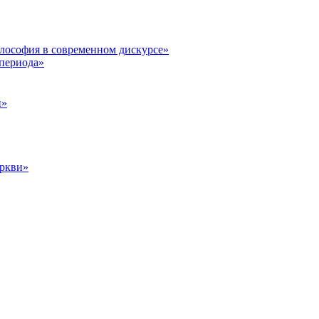
илософия в современном дискурсе»
 периода»
и»
еркви»