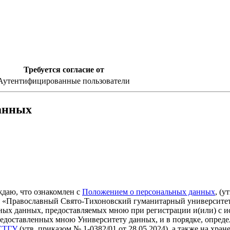
Требуется согласие от
Аутентифицированные пользователи
данных
ждаю, что ознакомлен с
Положением о персональных данных
, (у
«Православный Свято-Тихоновский гуманитарный университет»,
ьных данных, предоставляемых мною при регистрации и(или) с 
предоставленных мною Университету данных, и в порядке, опред
ПСТГУ
(утв. приказом № 1-0382/01 от 28.05.2024), а также на хра