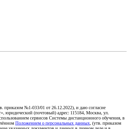
тв. приказом №1-033/01 от 26.12.2022), и даю согласие
 юридический (почтовый) адрес: 115184, Москва, ул.
использованием сервисов Системы дистанционного обучения, в
елённом
Положением о персональных данных
, (утв. приказом
нение указанных документов и данных в личном деле и в